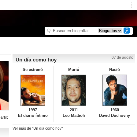
07 de agosto
Un día como hoy
Se estrenó
Murió
Nació
1997
2011
1960
El diario íntimo
Leo Mattioli
David Duchovny
rtir:
Ver más de "Un día como hoy"