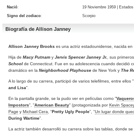
Nació
:
19 Noviembre 1959 |
Estados
Signo del zodiaco
:
Scorpio
Biografía de Allison Janney
Allison Janney Brooks
es una actriz estadounidense, nacida en
Hija de
Macy Putnam
y
Jervis Spencer Janney Jr.
, sus primeros
School
de Connecticut. Fue en su adolescencia cuando decidió co
dramático en la
Neighborhood Playhouse
de New York y
The R
A lo largo de su carrera, participó de varios telefilmes, entre ellos "
and Lisa
".
En la pantalla grande, se la pudo ver en películas como "
Vaquero
Impostors
", "
American Beauty
" (protagonizada por
Kevin Space
Page
y
Michael Cera
, “
Pretty Ugly People
”, “
Un lugar donde que
During Wartime
”.
La actriz también desarrolló su carrera sobre las tablas, donde s