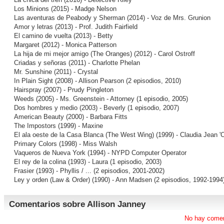
Los Minions
(2015) - Madge Nelson
Las aventuras de Peabody y Sherman
(2014) - Voz de Mrs. Grunion
Amor y letras
(2013) - Prof. Judith Fairfield
El camino de vuelta
(2013) - Betty
Margaret
(2012) - Monica Patterson
La hija de mi mejor amigo (The Oranges)
(2012) - Carol Ostroff
Criadas y señoras
(2011) - Charlotte Phelan
Mr. Sunshine
(2011) - Crystal
In Plain Sight
(2008) - Allison Pearson (2 episodios, 2010)
Hairspray
(2007) - Prudy Pingleton
Weeds
(2005) - Ms. Greenstein - Attorney (1 episodio, 2005)
Dos hombres y medio
(2003) - Beverly (1 episodio, 2007)
American Beauty
(2000) - Barbara Fitts
The Impostors
(1999) - Maxine
El ala oeste de la Casa Blanca (The West Wing)
(1999) - Claudia Jean 'C
Primary Colors
(1998) - Miss Walsh
Vaqueros de Nueva York
(1994) - NYPD Computer Operator
El rey de la colina
(1993) - Laura (1 episodio, 2003)
Frasier
(1993) - Phyllis / ... (2 episodios, 2001-2002)
Ley y orden (Law & Order)
(1990) - Ann Madsen (2 episodios, 1992-1994
Comentarios sobre Allison Janney
No hay comen