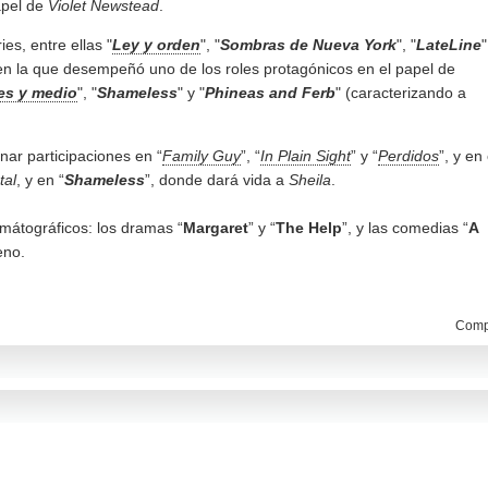
apel de
Violet Newstead
.
es, entre ellas "
Ley y orden
", "
Sombras de Nueva York
", "
LateLine
"
(en la que desempeñó uno de los roles protagónicos en el papel de
es y medio
", "
Shameless
" y "
Phineas and Ferb
" (caracterizando a
nar participaciones en “
Family Guy
”, “
In Plain Sight
” y “
Perdidos
”, y en 
tal
, y en “
Shameless
”, donde dará vida a
Sheila
.
mátográficos: los dramas “
Margaret
” y “
The Help
”, y las comedias “
A
eno.
Compa