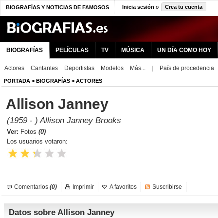
Inicia sesión
o
Crea tu cuenta
BIOGRAFÍAS Y NOTICIAS DE FAMOSOS
BIOGRAFÍAS
PELÍCULAS
TV
MÚSICA
UN DÍA COMO HOY
Actores
Cantantes
Deportistas
Modelos
Más...
|
País de procedencia
PORTADA
>
BIOGRAFÍAS
>
ACTORES
Allison Janney
(1959 - ) Allison Janney Brooks
Ver:
Fotos
(0)
Los usuarios votaron:
Comentarios
(0)
Imprimir
A favoritos
Suscribirse
Datos sobre Allison Janney