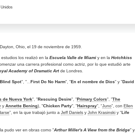
 Unidos
 Dayton, Ohio, el 19 de noviembre de 1959.
 estudios los realizó en la
Escuela Valle de Miami
y en la
Hotchkiss
menzar una carrera profesional como actriz, por lo que estudió arte
oyal Academy of Dramatic Art
de Londres.
Blind Spot
", "...
First Do No Harm
", "
En el nombre de Dios
" y "
David
s de Nueva York
", "
Rescuing Desire
", "
Primary Colors
", "
The
y
y
Annette Bening
), "
Chicken Party
", "
Hairspray
", “
Juno
”, con
Ellen
darse
”, en la que trabajó junto a
Jeff Daniels
y
John Krasinski
y “
Life
e la pudo ver en obras como "
Arthur Miller's A View from the Bridge
" y