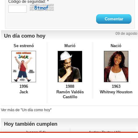
Código de seguridad: *
09 de agosto
Un día como hoy
Se estrenó
Murió
Nació
1996
1988
1963
Jack
Ramón Valdés
Whitney Houston
Castillo
Ver más de "Un día como hoy"
Hoy también cumplen
Juanes (54)
Audrey Tautou (48)