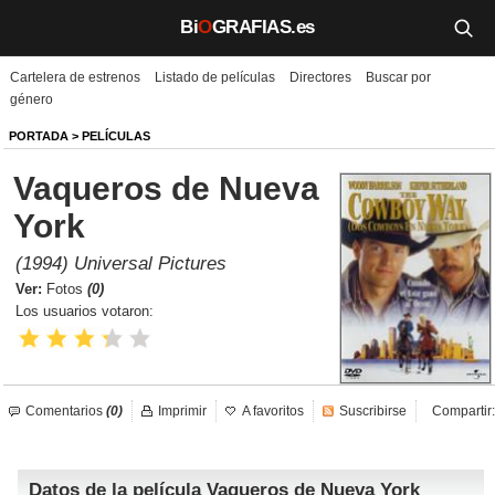
Bi
O
GRAFIAS.es
Cartelera de estrenos
Listado de películas
Directores
Buscar por
Biografías
género
Películas
PORTADA
>
PELÍCULAS
Vaqueros de Nueva
TV
York
Música
(1994) Universal Pictures
Un día como hoy
Ver:
Fotos
(0)
Los usuarios votaron:
Videos
Galerías
Comentarios
(0)
Imprimir
A favoritos
Suscribirse
Compartir:
Noticias
Datos de la película Vaqueros de Nueva York
Iniciar sesión
Crear cuenta