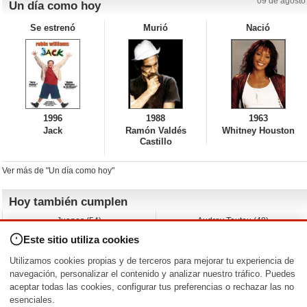
09 de agosto
Un día como hoy
Se estrenó
Murió
Nació
1996
1988
1963
Jack
Ramón Valdés
Whitney Houston
Castillo
Ver más de "Un día como hoy"
Hoy también cumplen
Juanes (54)
Audrey Tautou (48)
Liz Vassey (54)
Melanie Griffith (69)
Este sitio utiliza cookies
Jessica Capshaw (50)
Gillian Anderson (58)
Sam Elliott (82)
The Edge (65)
Utilizamos cookies propias y de terceros para mejorar tu experiencia de
Jarvis Hayes (45)
Anna Kendrick (41)
navegación, personalizar el contenido y analizar nuestro tráfico. Puedes
aceptar todas las cookies, configurar tus preferencias o rechazar las no
Nacimientos y estrenos en la fecha
esenciales.