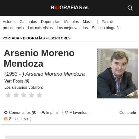
Bi
O
GRAFIAS.es
Actores
Cantantes
Deportistas
Modelos
Más...
|
País de
Biografías
procedencia
Las más vistas
Las mejor votadas
Sube tu biografía
Películas
PORTADA
>
BIOGRAFÍAS
>
ESCRITORES
Arsenio Moreno
TV
Mendoza
Música
(1953 - ) Arsenio Moreno Mendoza
Un día como hoy
Ver:
Fotos
(0)
Los usuarios votaron:
Videos
Galerías
Comentarios
(0)
Imprimir
A favoritos
Compartir:
Suscribirse
Noticias
Iniciar sesión
Crear cuenta