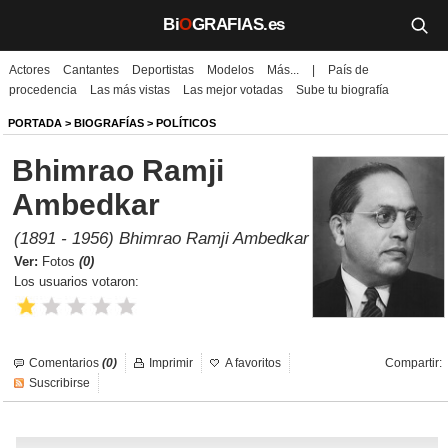
Bi
O
GRAFIAS.es
Actores
Cantantes
Deportistas
Modelos
Más...
|
País de
Biografías
procedencia
Las más vistas
Las mejor votadas
Sube tu biografía
Películas
PORTADA
>
BIOGRAFÍAS
>
POLÍTICOS
Bhimrao Ramji
TV
Ambedkar
Música
(1891 - 1956) Bhimrao Ramji Ambedkar
Un día como hoy
Ver:
Fotos
(0)
Los usuarios votaron:
Videos
Galerías
Comentarios
(0)
Imprimir
A favoritos
Compartir:
Suscribirse
Noticias
Iniciar sesión
Crear cuenta