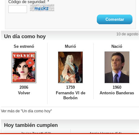
Código de seguridad: *
10 de agosto
Un día como hoy
Se estrenó
Murió
Nació
2006
1759
1960
Volver
Fernando VI de
Antonio Banderas
Borbón
Ver más de "Un día como hoy"
Hoy también cumplen
Javier Zanetti (53)
Angie Harmon (54)