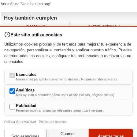
Ver más de "Un día como hoy"
Hoy también cumplen
Juanes (54)
Audrey Tautou (48)
Liz Vassey (54)
Melanie Griffith (69)
Este sitio utiliza cookies
Jessica Capshaw (50)
Gillian Anderson (58)
Sam Elliott (82)
The Edge (65)
Utilizamos cookies propias y de terceros para mejorar tu experiencia de
Jarvis Hayes (45)
Anna Kendrick (41)
navegación, personalizar el contenido y analizar nuestro tráfico. Puedes
aceptar todas las cookies, configurar tus preferencias o rechazar las no
Nacimientos y estrenos en la fecha
esenciales.
DD/MM
/
Esenciales
Necesarias para el funcionamiento del sitio. No pueden desactivarse.
Analíticas
Nos ayudan a entender cómo usas el sitio (visitas, páginas vistas).
Buscar biografías >
A
-
B
-
C
-
D
-
E
-
F
-
G
-
H
-
I
-
J
-
K
-
L
-
M
-
N
-
O
-
P
-
Q
-
R
-
S
-
T
-
U
-
V
-
W
-
X
-
Y
-
Z
Publicidad
Permiten mostrar anuncios relevantes según tus intereses.
Política de privacidad
·
Política de cookies
Guardar
© 1999-2014. Todos los derechos reservados.
Condiciones de uso
y
Política de Privacid
Solo esenciales
Aceptar todas