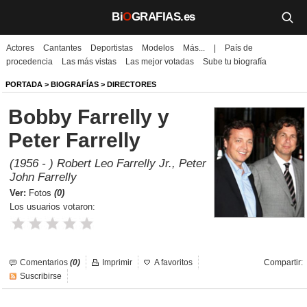
Bi
O
GRAFIAS.es
Actores
Cantantes
Deportistas
Modelos
Más...
|
País de
Biografías
procedencia
Las más vistas
Las mejor votadas
Sube tu biografía
Películas
PORTADA
>
BIOGRAFÍAS
>
DIRECTORES
Bobby Farrelly y
TV
Peter Farrelly
Música
(1956 - ) Robert Leo Farrelly Jr., Peter
Un día como hoy
John Farrelly
Ver:
Fotos
(0)
Videos
Los usuarios votaron:
Galerías
Comentarios
(0)
Imprimir
A favoritos
Compartir:
Noticias
Suscribirse
Iniciar sesión
Crear cuenta