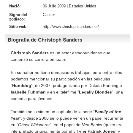
Nació
:
06 Julio 2009 |
Estados Unidos
Signo del
Cancer
zodiaco
:
Sitio web
:
http://www.christophsanders.net/
Biografía de Christoph Sanders
Chrisroph Sanders
es un actor estadounidense que
comenzó su carrera en teatro.
En su haber no tiene demasiados trabajos, pero entre ellos
podemos mencionar su participación en las películas
“
Hunddog
”, de 2007, protagonizada por
Dakota Fanning
e
Isabelle Fuhrman
y en el telefilme “
Legally Blondes
”, una
comedia para jóvenes.
También se lo vio en un capítulo de la serie “
Family of the
Year
”, y desde 2008 se lo puede ver en un papel recurrente
en “
Ghost Whisperer
”, en el papel de
Ned Banks
(quien era
interpretado originalmente por el y
Tyler Patrick Jones
) y