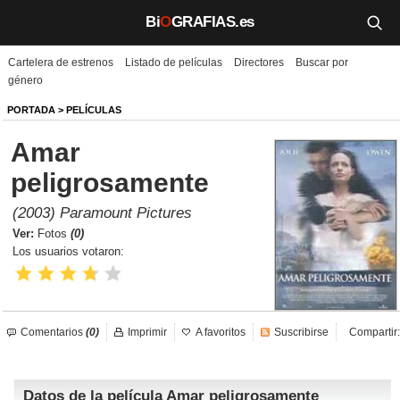
Bi
O
GRAFIAS.es
Cartelera de estrenos
Listado de películas
Directores
Buscar por
Biografías
género
Películas
PORTADA
>
PELÍCULAS
Amar
TV
peligrosamente
Música
(2003) Paramount Pictures
Un día como hoy
Ver:
Fotos
(0)
Los usuarios votaron:
Videos
Galerías
Comentarios
(0)
Imprimir
A favoritos
Suscribirse
Compartir:
Noticias
Datos de la película Amar peligrosamente
Iniciar sesión
Crear cuenta