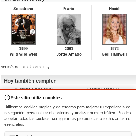
Se estrenó
Murió
Nació
1999
2001
1972
Wild wild west
Jorge Amado
Geri Halliwell
Ver más de "Un día como hoy"
Hoy también cumplen
M. Night Shyamalan (56)
Charles Crichton (-)
Claudio Basso (49)
Jesse Ferguson (68)
Este sitio utiliza cookies
Andy Warhol (98)
Michelle Yeoh (64)
Melissa George (50)
Jeremy Ratchford (61)
Utilizamos cookies propias y de terceros para mejorar tu experiencia de
Vera Farmiga (53)
Jason O’Mara (54)
navegación, personalizar el contenido y analizar nuestro tráfico. Puedes
aceptar todas las cookies, configurar tus preferencias o rechazar las no
Nacimientos y estrenos en la fecha
esenciales.
DD/MM
/