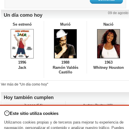
09 de agosto
Un día como hoy
Se estrenó
Murió
Nació
1996
1988
1963
Jack
Ramón Valdés
Whitney Houston
Castillo
Ver más de "Un día como hoy"
Hoy también cumplen
Juanes (54)
Audrey Tautou (48)
Liz Vassey (54)
Melanie Griffith (69)
Este sitio utiliza cookies
Jessica Capshaw (50)
Gillian Anderson (58)
Sam Elliott (82)
The Edge (65)
Utilizamos cookies propias y de terceros para mejorar tu experiencia de
Jarvis Hayes (45)
Anna Kendrick (41)
navegación, personalizar el contenido y analizar nuestro tráfico. Puedes