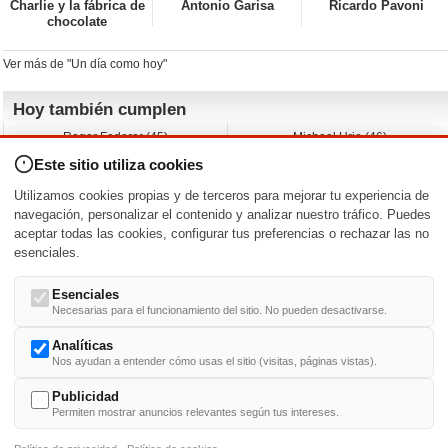
Charlie y la fábrica de
Antonio Garisa
Ricardo Pavoni
chocolate
Ver más de "Un día como hoy"
Hoy también cumplen
Roger Federer (45)
Michael Urie (46)
Cecilia Roth (70)
Peyton List (40)
Este sitio utiliza cookies
Dustin Hoffman (89)
Emiliano Zapata (-)
Martin Brest (75)
Jimmy Jean-Louis (58)
Utilizamos cookies propias y de terceros para mejorar tu experiencia de
Adam Roarke (89)
Ken Baumann (37)
navegación, personalizar el contenido y analizar nuestro tráfico. Puedes
aceptar todas las cookies, configurar tus preferencias o rechazar las no
Nacimientos y estrenos en la fecha
esenciales.
DD/MM
/
Esenciales
Necesarias para el funcionamiento del sitio. No pueden desactivarse.
Analíticas
Nos ayudan a entender cómo usas el sitio (visitas, páginas vistas).
Buscar biografías >
A
-
B
-
C
-
D
-
E
-
F
-
G
-
H
-
I
-
J
-
K
-
L
-
M
-
N
-
O
-
P
-
Q
-
R
-
S
-
T
-
U
-
V
-
W
-
X
-
Y
-
Z
Publicidad
Permiten mostrar anuncios relevantes según tus intereses.