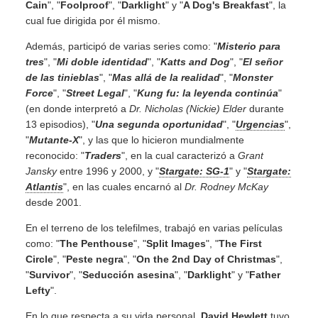
Cain
", "
Foolproof
", "
Darklight
" y "
A Dog's Breakfast
", la
cual fue dirigida por él mismo.
Además, participó de varias series como: "
Misterio para
tres
", "
Mi doble identidad
", "
Katts and Dog
", "
El señor
de las tinieblas
", "
Mas allá de la realidad
", "
Monster
Force
", "
Street Legal
", "
Kung fu: la leyenda continúa
"
(en donde interpretó a
Dr.
Nicholas (Nickie) Elder
durante
13 episodios), "
Una segunda oportunidad
", "
Urgencias
",
"
Mutante-X
", y las que lo hicieron mundialmente
reconocido: "
Traders
", en la cual caracterizó a
Grant
Jansky
entre 1996 y 2000, y "
Stargate: SG-1
" y "
Stargate:
Atlantis
", en las cuales encarnó al
Dr. Rodney McKay
desde 2001.
En el terreno de los telefilmes, trabajó en varias películas
como: "
The Penthouse
", "
Split Images
", "
The First
Circle
", "
Peste negra
", "
On the 2nd Day of Christmas
",
"
Survivor
", "
Seducción asesina
", "
Darklight
" y "
Father
Lefty
".
En lo que respecta a su vida personal,
David Hewlett
tuvo