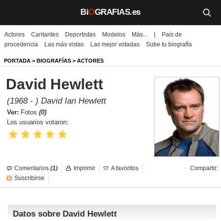
Bi
O
GRAFIAS.es
Actores
Cantantes
Deportistas
Modelos
Más...
|
País de
Biografías
procedencia
Las más vistas
Las mejor votadas
Sube tu biografía
Películas
PORTADA
>
BIOGRAFÍAS
>
ACTORES
David Hewlett
TV
(1968 - ) David Ian Hewlett
Música
Ver:
Fotos
(0)
Los usuarios votaron:
Un día como hoy
Videos
Comentarios
(1)
Imprimir
A favoritos
Compartir:
Galerías
Suscribirse
Noticias
Datos sobre David Hewlett
Iniciar sesión
Crear cuenta