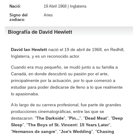
Nació
:
19 Abril 1968 |
Inglaterra
Signo del
Aries
zodiaco
:
Biografía de David Hewlett
David Ian Hewlett
nació el 19 de abril de 1968, en Redhill,
Inglaterra, y es un reconocido actor.
Cuando era muy pequeño, se mudó junto a su familia a
Canadá, en donde descubrió su pasión por el arte,
principalmente por la actuación, por lo que comenzó a
estudiar para poder dedicarse de lleno a lo que realmente
lo apasionaba.
A lo largo de su carrera profesional, fue parte de grandes
producciones cinematográficas, entre las que se
destacaron: "
The Darkside
", "
Pin...
", "
Dead Meat
", "
Deep
Sleep
", "
The Boys of St. Vincent: 15 Years Later
",
"
Hermanos de sangre
", "
Joe's Wedding
", "
Chasing