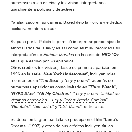
numerosos roles en cine y televisión, interpretando
usualmente a policías y detectives.
Ya afianzado en su carrera,
David
dejó la Policía y e dedicó
exclusivamente a actuar.
Su paso por la Policía le permitió interpretar personajes de
ambos lados de la ley y es así como es muy recordada su
interpretación de
Enrique Morales
en la serie de
HBO
"
Oz
"
en la que estuvo por 28 episodios.
Otros créditos televisivos, desde su primera aparición en
1996 en la serie "
New York Undercover
", incluyen roles
recurrentes en "
The Beat
" y "
Ley y orden
", además de
numerosas apariciones como invitado en "
Third Watch
",
"
NYPD Blue
", "
All My Children
", "
Ley y orden: Unidad de
víctimas especiales
", "
Ley y Orden: Acción Criminal
",
"
Numb3rs
", "
Sin rastro
" y "
CSI: Miami
", entre otras.
Su debut en la gran pantalla se produjo en el film "
Lena's
Dreams
" (1997) y otros de sus créditos incluyen títulos