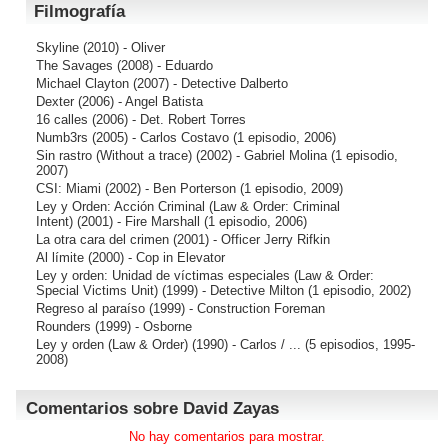
Filmografía
Skyline
(2010) - Oliver
The Savages
(2008) - Eduardo
Michael Clayton
(2007) - Detective Dalberto
Dexter
(2006) - Angel Batista
16 calles
(2006) - Det. Robert Torres
Numb3rs
(2005) - Carlos Costavo (1 episodio, 2006)
Sin rastro (Without a trace)
(2002) - Gabriel Molina (1 episodio,
2007)
CSI: Miami
(2002) - Ben Porterson (1 episodio, 2009)
Ley y Orden: Acción Criminal (Law & Order: Criminal
Intent)
(2001) - Fire Marshall (1 episodio, 2006)
La otra cara del crimen
(2001) - Officer Jerry Rifkin
Al límite
(2000) - Cop in Elevator
Ley y orden: Unidad de víctimas especiales (Law & Order:
Special Victims Unit)
(1999) - Detective Milton (1 episodio, 2002)
Regreso al paraíso
(1999) - Construction Foreman
Rounders
(1999) - Osborne
Ley y orden (Law & Order)
(1990) - Carlos / ... (5 episodios, 1995-
2008)
Comentarios sobre David Zayas
No hay comentarios para mostrar.