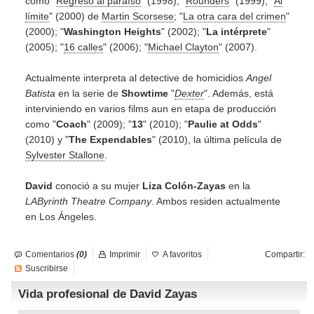
como "
Regreso al paraíso
" (1998); "
Rounders
" (1999); "
Al
límite
" (2000) de
Martin Scorsese
; "
La otra cara del crimen
"
(2000); "
Washington Heights
" (2002); "
La intérprete
"
(2005); "
16 calles
" (2006); "
Michael Clayton
" (2007).
Actualmente interpreta al detective de homicidios
Angel
Batista
en la serie de
Showtime
"
Dexter
". Además, está
interviniendo en varios films aun en etapa de producción
como "
Coach
" (2009); "
13
" (2010); "
Paulie at Odds
"
(2010) y "
The Expendables
" (2010), la última película de
Sylvester Stallone
.
David
conoció a su mujer
Liza Colón-Zayas
en la
LAByrinth Theatre Company
. Ambos residen actualmente
en Los Ángeles.
Comentarios
(0)
Imprimir
A favoritos
Compartir:
Suscribirse
Vida profesional de David Zayas