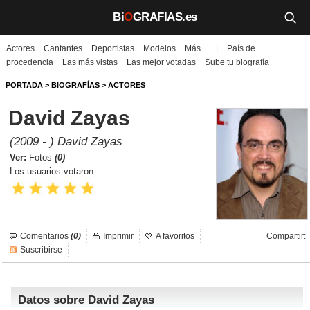
Bi
O
GRAFIAS.es
Actores
Cantantes
Deportistas
Modelos
Más...
|
País de
Biografías
procedencia
Las más vistas
Las mejor votadas
Sube tu biografía
Películas
PORTADA
>
BIOGRAFÍAS
>
ACTORES
David Zayas
TV
(2009 - ) David Zayas
Música
Ver:
Fotos
(0)
Los usuarios votaron:
Un día como hoy
Videos
Comentarios
(0)
Imprimir
A favoritos
Compartir:
Galerías
Suscribirse
Noticias
Datos sobre David Zayas
Iniciar sesión
Crear cuenta