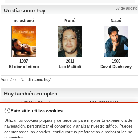
07 de agosto
Un día como hoy
Se estrenó
Murió
Nació
1997
2011
1960
El diario íntimo
Leo Mattioli
David Duchovny
Ver más de "Un día como hoy"
Hoy también cumplen
Carlos Vives (65)
Eric Johnson (47)
Emil Nolde (-)
Erik King (17)
Este sitio utiliza cookies
Nicholas Ray (-)
Liam James (30)
Charlize Theron (51)
Wayne Knight (71)
Utilizamos cookies propias y de terceros para mejorar tu experiencia de
Maggie Wheeler (65)
Michael Shannon (52)
navegación, personalizar el contenido y analizar nuestro tráfico. Puedes
aceptar todas las cookies, configurar tus preferencias o rechazar las no
Nacimientos y estrenos en la fecha
esenciales.