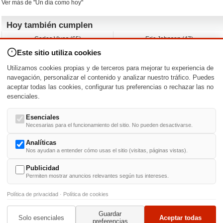
Ver más de "Un día como hoy"
Hoy también cumplen
Carlos Vives (65)
Eric Johnson (47)
Emil Nolde (-)
Erik King (17)
Este sitio utiliza cookies
Nicholas Ray (-)
Liam James (30)
Charlize Theron (51)
Wayne Knight (71)
Utilizamos cookies propias y de terceros para mejorar tu experiencia de
Maggie Wheeler (65)
Michael Shannon (52)
navegación, personalizar el contenido y analizar nuestro tráfico. Puedes
aceptar todas las cookies, configurar tus preferencias o rechazar las no
Nacimientos y estrenos en la fecha
esenciales.
DD/MM
/
Esenciales
Necesarias para el funcionamiento del sitio. No pueden desactivarse.
Analíticas
Nos ayudan a entender cómo usas el sitio (visitas, páginas vistas).
Buscar biografías >
A
-
B
-
C
-
D
-
E
-
F
-
G
-
H
-
I
-
J
-
K
-
L
-
M
-
N
-
O
-
P
-
Q
-
R
-
S
-
T
-
U
-
V
-
W
-
X
-
Y
-
Z
Publicidad
Permiten mostrar anuncios relevantes según tus intereses.
Política de privacidad
·
Política de cookies
Guardar
© 1999-2014. Todos los derechos reservados.
Condiciones de uso
y
Política de Privacid
Solo esenciales
Aceptar todas
preferencias