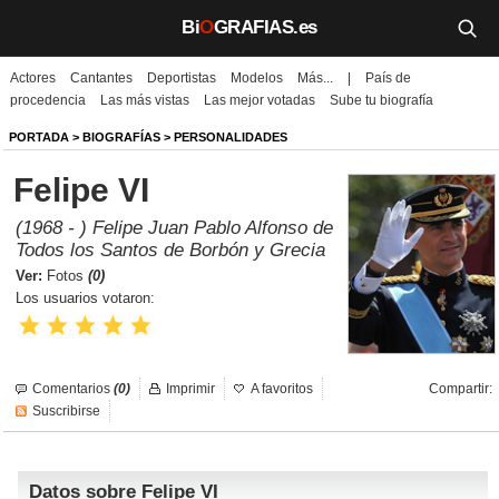
Bi
O
GRAFIAS.es
Actores
Cantantes
Deportistas
Modelos
Más...
|
País de
Biografías
procedencia
Las más vistas
Las mejor votadas
Sube tu biografía
Películas
PORTADA
>
BIOGRAFÍAS
>
PERSONALIDADES
Felipe VI
TV
(1968 - ) Felipe Juan Pablo Alfonso de
Música
Todos los Santos de Borbón y Grecia
Ver:
Fotos
(0)
Un día como hoy
Los usuarios votaron:
Videos
Galerías
Comentarios
(0)
Imprimir
A favoritos
Compartir:
Suscribirse
Noticias
Datos sobre Felipe VI
Iniciar sesión
Crear cuenta