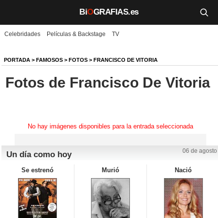
Bi
O
GRAFIAS.es
Celebridades
Películas & Backstage
TV
Biografías
Películas
PORTADA
>
FAMOSOS
>
FOTOS
>
FRANCISCO DE VITORIA
Fotos de Francisco De Vitoria
TV
Música
Un día como hoy
No hay imágenes disponibles para la entrada seleccionada
Videos
06 de agosto
Un día como hoy
Galerías
Se estrenó
Murió
Nació
Noticias
Iniciar sesión
Crear cuenta