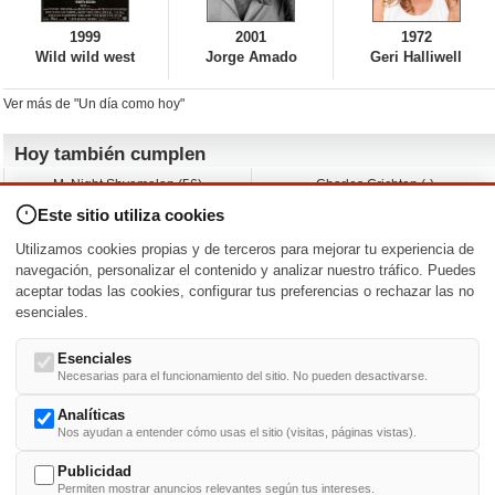
1999
2001
1972
Wild wild west
Jorge Amado
Geri Halliwell
Ver más de "Un día como hoy"
Hoy también cumplen
M. Night Shyamalan (56)
Charles Crichton (-)
Claudio Basso (49)
Jesse Ferguson (68)
Este sitio utiliza cookies
Andy Warhol (98)
Michelle Yeoh (64)
Melissa George (50)
Jeremy Ratchford (61)
Utilizamos cookies propias y de terceros para mejorar tu experiencia de
Vera Farmiga (53)
Jason O’Mara (54)
navegación, personalizar el contenido y analizar nuestro tráfico. Puedes
aceptar todas las cookies, configurar tus preferencias o rechazar las no
Nacimientos y estrenos en la fecha
esenciales.
DD/MM
/
Esenciales
Necesarias para el funcionamiento del sitio. No pueden desactivarse.
Analíticas
Nos ayudan a entender cómo usas el sitio (visitas, páginas vistas).
Buscar biografías >
A
-
B
-
C
-
D
-
E
-
F
-
G
-
H
-
I
-
J
-
K
-
L
-
M
-
N
-
O
-
P
-
Q
-
R
-
S
-
T
-
U
-
V
-
W
-
X
-
Y
-
Z
Publicidad
Permiten mostrar anuncios relevantes según tus intereses.