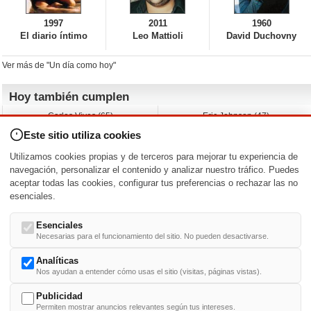
1997
2011
1960
El diario íntimo
Leo Mattioli
David Duchovny
Ver más de "Un día como hoy"
Hoy también cumplen
Carlos Vives (65)
Eric Johnson (47)
Emil Nolde (-)
Erik King (17)
Este sitio utiliza cookies
Nicholas Ray (-)
Liam James (30)
Charlize Theron (51)
Wayne Knight (71)
Utilizamos cookies propias y de terceros para mejorar tu experiencia de
Maggie Wheeler (65)
Michael Shannon (52)
navegación, personalizar el contenido y analizar nuestro tráfico. Puedes
aceptar todas las cookies, configurar tus preferencias o rechazar las no
Nacimientos y estrenos en la fecha
esenciales.
DD/MM
/
Esenciales
Necesarias para el funcionamiento del sitio. No pueden desactivarse.
Analíticas
Nos ayudan a entender cómo usas el sitio (visitas, páginas vistas).
Buscar biografías >
A
-
B
-
C
-
D
-
E
-
F
-
G
-
H
-
I
-
J
-
K
-
L
-
M
-
N
-
O
-
P
-
Q
-
R
-
S
-
T
-
U
-
V
-
W
-
X
-
Y
-
Z
Publicidad
Permiten mostrar anuncios relevantes según tus intereses.