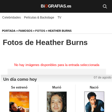
Bi
O
GRAFIAS.es
Celebridades
Películas & Backstage
TV
Biografías
Películas
PORTADA
>
FAMOSOS
>
FOTOS
>
HEATHER BURNS
Fotos de Heather Burns
TV
Música
Un día como hoy
No hay imágenes disponibles para la entrada seleccionada
Videos
07 de agosto
Un día como hoy
Galerías
Se estrenó
Murió
Nació
Noticias
Iniciar sesión
Crear cuenta