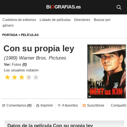
Bi
O
GRAFIAS.es
Cartelera de estrenos
Listado de películas
Directores
Buscar por
Biografías
género
Películas
PORTADA
>
PELÍCULAS
Con su propia ley
TV
(1989) Warner Bros. Pictures
Música
Ver:
Fotos
(0)
Los usuarios votaron:
Un día como hoy
Videos
Galerías
Comentarios
(0)
Imprimir
A favoritos
Suscribirse
Compartir:
Noticias
Datos de la película Con su propia ley
Iniciar sesión
Crear cuenta