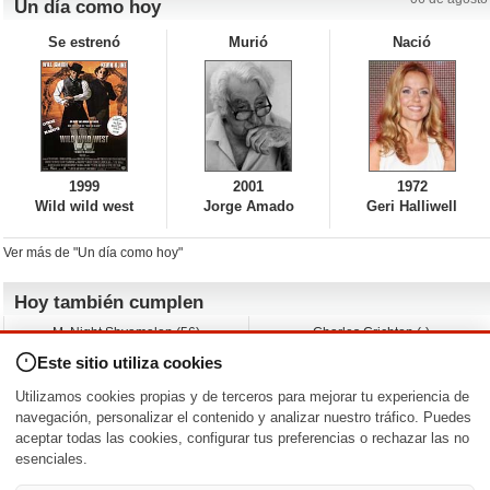
Un día como hoy
Se estrenó
Murió
Nació
1999
2001
1972
Wild wild west
Jorge Amado
Geri Halliwell
Ver más de "Un día como hoy"
Hoy también cumplen
M. Night Shyamalan (56)
Charles Crichton (-)
Claudio Basso (49)
Jesse Ferguson (68)
Este sitio utiliza cookies
Andy Warhol (98)
Michelle Yeoh (64)
Melissa George (50)
Jeremy Ratchford (61)
Utilizamos cookies propias y de terceros para mejorar tu experiencia de
Vera Farmiga (53)
Jason O’Mara (54)
navegación, personalizar el contenido y analizar nuestro tráfico. Puedes
aceptar todas las cookies, configurar tus preferencias o rechazar las no
Nacimientos y estrenos en la fecha
esenciales.
DD/MM
/