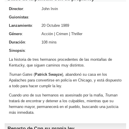
Director
:
John Irvin
Guionistas
:
Lanzamiento
:
20 Octubre 1989
Género
:
Acción
|
Crimen
|
Thriller
Duración
:
108 mins
Sinopsis
:
La historia de tres hermanos procedentes de las montañas de
Kentucky, que siguen caminos muy distintos.
Truman Gates
(
Patrick Swayze
)
,
abandonó su casa en los
Apalaches para convertirse en policía en Chicago, y está dispuesto
a todo para hacer cumplir la ley.
Cuando uno de sus hermanos es asesinado por la mafia,
Truman
tratará de encontrar y detener a los culpables, mientras que su
hermano mayor, permanecerá en el pueblo, buscando una justicia
más inmediata.
Reparto de Con su propia ley