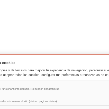
za cookies
opias y de terceros para mejorar tu experiencia de navegación, personalizar e
-
T
-
U
-
V
-
W
-
X
-
Y
-
Z
es aceptar todas las cookies, configurar tus preferencias o rechazar las no es
ad
l funcionamiento del sitio. No pueden desactivarse.
der cómo usas el sitio (visitas, páginas vistas).