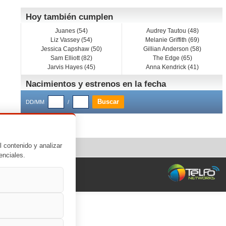
Hoy también cumplen
Juanes (54)
Audrey Tautou (48)
Liz Vassey (54)
Melanie Griffith (69)
Jessica Capshaw (50)
Gillian Anderson (58)
Sam Elliott (82)
The Edge (65)
Jarvis Hayes (45)
Anna Kendrick (41)
Nacimientos y estrenos en la fecha
DD/MM
/
l contenido y analizar
enciales.