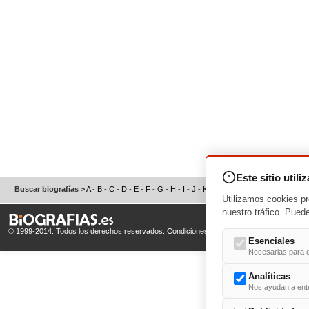
Este sitio utili
Buscar biografías >
A
-
B
-
C
-
D
-
E
-
F
-
G
-
H
-
I
-
J
-
K
-
L
-
M
-
N
-
O
-
P
-
Q
-
R
-
S
Utilizamos cookies pr
nuestro tráfico. Pued
© 1999-2014. Todos los derechos reservados.
Condiciones de uso
y
Política de Privacid
Esenciales
Necesarias para e
Analíticas
Nos ayudan a enten