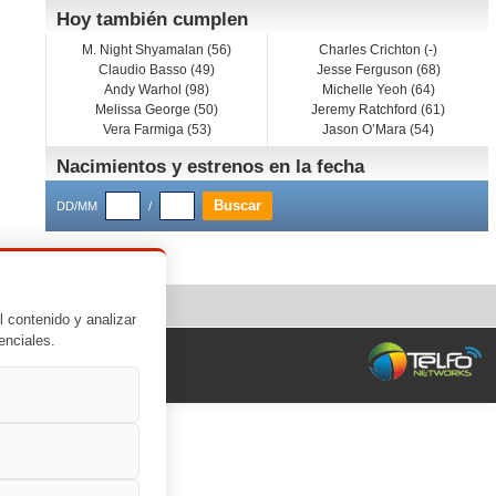
Hoy también cumplen
M. Night Shyamalan (56)
Charles Crichton (-)
Claudio Basso (49)
Jesse Ferguson (68)
Andy Warhol (98)
Michelle Yeoh (64)
Melissa George (50)
Jeremy Ratchford (61)
Vera Farmiga (53)
Jason O’Mara (54)
Nacimientos y estrenos en la fecha
DD/MM
/
l contenido y analizar
enciales.