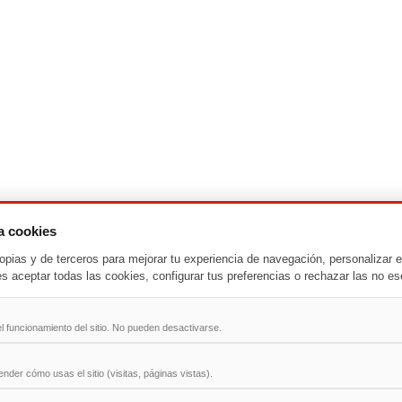
za cookies
-
T
-
U
-
V
-
W
-
X
-
Y
-
Z
opias y de terceros para mejorar tu experiencia de navegación, personalizar e
es aceptar todas las cookies, configurar tus preferencias o rechazar las no es
ad
l funcionamiento del sitio. No pueden desactivarse.
der cómo usas el sitio (visitas, páginas vistas).