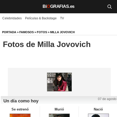
Bi
O
GRAFIAS.es
Celebridades
Películas & Backstage
TV
Biografías
Películas
PORTADA
>
FAMOSOS
>
FOTOS
>
MILLA JOVOVICH
Fotos de Milla Jovovich
TV
Música
Un día como hoy
Videos
Galerías
07 de agosto
Un día como hoy
Noticias
Se estrenó
Murió
Nació
Iniciar sesión
Crear cuenta