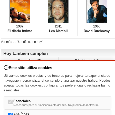
1997
2011
1960
El diario íntimo
Leo Mattioli
David Duchovny
Ver más de "Un día como hoy"
Hoy también cumplen
Carlos Vives (65)
Eric Johnson (47)
Emil Nolde (-)
Erik King (17)
Este sitio utiliza cookies
Nicholas Ray (-)
Liam James (30)
Charlize Theron (51)
Wayne Knight (71)
Utilizamos cookies propias y de terceros para mejorar tu experiencia de
Maggie Wheeler (65)
Michael Shannon (52)
navegación, personalizar el contenido y analizar nuestro tráfico. Puedes
aceptar todas las cookies, configurar tus preferencias o rechazar las no
Nacimientos y estrenos en la fecha
esenciales.
DD/MM
/
Esenciales
Necesarias para el funcionamiento del sitio. No pueden desactivarse.
Analíticas