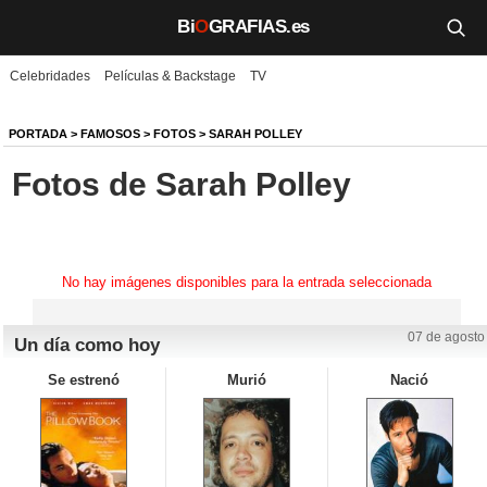
Bi
O
GRAFIAS.es
Celebridades
Películas & Backstage
TV
Biografías
Películas
PORTADA
>
FAMOSOS
>
FOTOS
>
SARAH POLLEY
Fotos de Sarah Polley
TV
Música
Un día como hoy
No hay imágenes disponibles para la entrada seleccionada
Videos
07 de agosto
Un día como hoy
Galerías
Se estrenó
Murió
Nació
Noticias
Iniciar sesión
Crear cuenta