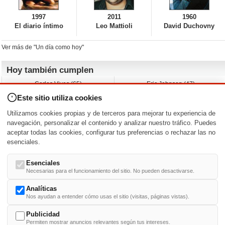
1997
2011
1960
El diario íntimo
Leo Mattioli
David Duchovny
Ver más de "Un día como hoy"
Hoy también cumplen
Carlos Vives (65)
Eric Johnson (47)
Emil Nolde (-)
Erik King (17)
Este sitio utiliza cookies
Nicholas Ray (-)
Liam James (30)
Charlize Theron (51)
Wayne Knight (71)
Utilizamos cookies propias y de terceros para mejorar tu experiencia de
Maggie Wheeler (65)
Michael Shannon (52)
navegación, personalizar el contenido y analizar nuestro tráfico. Puedes
aceptar todas las cookies, configurar tus preferencias o rechazar las no
Nacimientos y estrenos en la fecha
esenciales.
DD/MM
/
Esenciales
Necesarias para el funcionamiento del sitio. No pueden desactivarse.
Analíticas
Nos ayudan a entender cómo usas el sitio (visitas, páginas vistas).
Buscar biografías >
A
-
B
-
C
-
D
-
E
-
F
-
G
-
H
-
I
-
J
-
K
-
L
-
M
-
N
-
O
-
P
-
Q
-
R
-
S
-
T
-
U
-
V
-
W
-
X
-
Y
-
Z
Publicidad
Permiten mostrar anuncios relevantes según tus intereses.