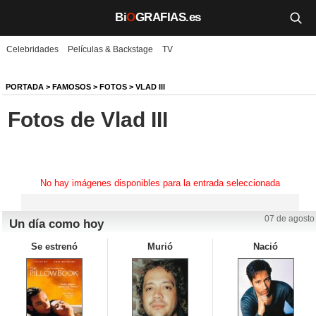
Bi
O
GRAFIAS.es
Celebridades
Películas & Backstage
TV
Biografías
Películas
PORTADA
>
FAMOSOS
>
FOTOS
>
VLAD III
Fotos de Vlad III
TV
Música
Un día como hoy
No hay imágenes disponibles para la entrada seleccionada
Videos
07 de agosto
Un día como hoy
Galerías
Se estrenó
Murió
Nació
Noticias
Iniciar sesión
Crear cuenta