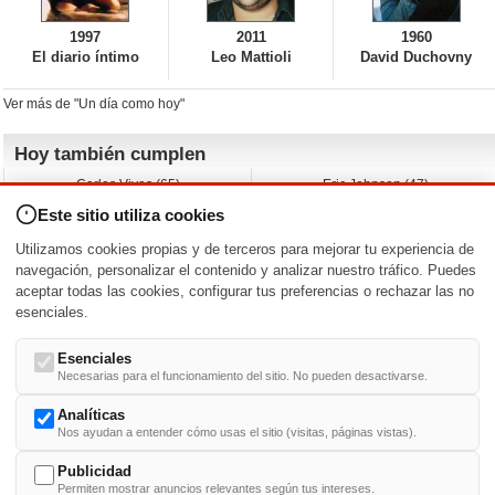
1997
2011
1960
El diario íntimo
Leo Mattioli
David Duchovny
Ver más de "Un día como hoy"
Hoy también cumplen
Carlos Vives (65)
Eric Johnson (47)
Emil Nolde (-)
Erik King (17)
Este sitio utiliza cookies
Nicholas Ray (-)
Liam James (30)
Charlize Theron (51)
Wayne Knight (71)
Utilizamos cookies propias y de terceros para mejorar tu experiencia de
Maggie Wheeler (65)
Michael Shannon (52)
navegación, personalizar el contenido y analizar nuestro tráfico. Puedes
aceptar todas las cookies, configurar tus preferencias o rechazar las no
Nacimientos y estrenos en la fecha
esenciales.
DD/MM
/
Esenciales
Necesarias para el funcionamiento del sitio. No pueden desactivarse.
Analíticas
Nos ayudan a entender cómo usas el sitio (visitas, páginas vistas).
Buscar biografías >
A
-
B
-
C
-
D
-
E
-
F
-
G
-
H
-
I
-
J
-
K
-
L
-
M
-
N
-
O
-
P
-
Q
-
R
-
S
-
T
-
U
-
V
-
W
-
X
-
Y
-
Z
Publicidad
Permiten mostrar anuncios relevantes según tus intereses.