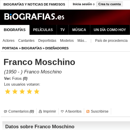
Inicia sesión
o
Crea tu cuenta
BIOGRAFÍAS Y NOTICIAS DE FAMOSOS
BIOGRAFÍAS
PELÍCULAS
TV
MÚSICA
UN DÍA COMO HOY
Actores
Cantantes
Deportistas
Modelos
Más...
|
País de procedencia
PORTADA
>
BIOGRAFÍAS
>
DISEÑADORES
Franco Moschino
(1950 - ) Franco Moschino
Ver:
Fotos
(0)
Los usuarios votaron:
Comentarios
(0)
Imprimir
A favoritos
Suscribirse
Datos sobre Franco Moschino