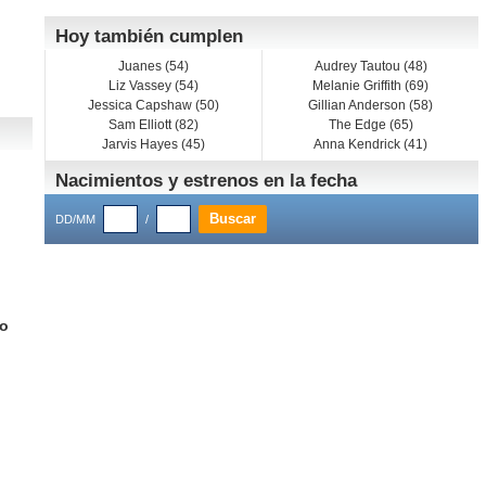
Hoy también cumplen
Juanes (54)
Audrey Tautou (48)
Liz Vassey (54)
Melanie Griffith (69)
Jessica Capshaw (50)
Gillian Anderson (58)
Sam Elliott (82)
The Edge (65)
Jarvis Hayes (45)
Anna Kendrick (41)
Nacimientos y estrenos en la fecha
DD/MM
/
ño