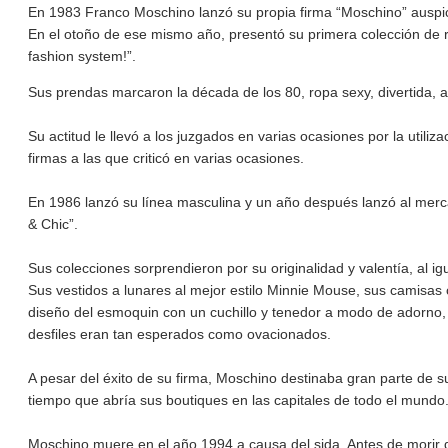
En 1983 Franco Moschino lanzó su propia firma “Moschino” auspi
En el otoño de ese mismo año, presentó su primera colección de 
fashion system!”.
Sus prendas marcaron la década de los 80, ropa sexy, divertida,
Su actitud le llevó a los juzgados en varias ocasiones por la utili
firmas a las que criticó en varias ocasiones.
En 1986 lanzó su línea masculina y un año después lanzó al mer
& Chic”.
Sus colecciones sorprendieron por su originalidad y valentía, al 
Sus vestidos a lunares al mejor estilo Minnie Mouse, sus camisas 
diseño del esmoquin con un cuchillo y tenedor a modo de adorno, le 
desfiles eran tan esperados como ovacionados.
A pesar del éxito de su firma, Moschino destinaba gran parte de su
tiempo que abría sus boutiques en las capitales de todo el mundo
Moschino muere en el año 1994 a causa del sida. Antes de morir d