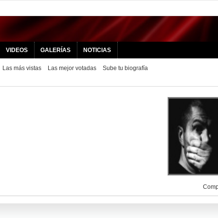
VIDEOS
GALERÍAS
NOTICIAS
Las más vistas
Las mejor votadas
Sube tu biografía
Compa