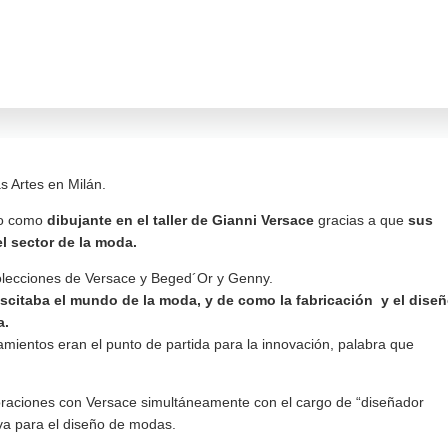
s Artes en Milán.
ajo como
dibujante en el taller de Gianni Versace
gracias a que
sus
l sector de la moda.
 colecciones de Versace y Beged´Or y Genny.
uscitaba el mundo de la moda, y de como la fabricación y el dise
a.
amientos eran el punto de partida para la innovación, palabra que
oraciones con Versace simultáneamente con el cargo de “diseñador
iva para el diseño de modas.