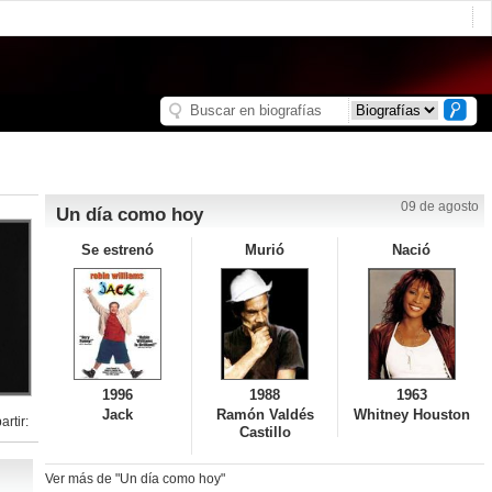
09 de agosto
Un día como hoy
Se estrenó
Murió
Nació
1996
1988
1963
Jack
Ramón Valdés
Whitney Houston
rtir:
Castillo
Ver más de "Un día como hoy"