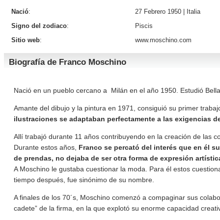
Nació
:
27 Febrero 1950 |
Italia
Signo del zodiaco
:
Piscis
Sitio web
:
www.moschino.com
Biografía de Franco Moschino
Nació en un pueblo cercano a Milán en el año 1950. Estudió Bella
Amante del dibujo y la pintura en 1971, consiguió su primer trab
ilustraciones se adaptaban perfectamente a las exigencias de
Allí trabajó durante 11 años contribuyendo en la creación de las
Durante estos años,
Franco se percató del interés que en él s
de prendas, no dejaba de ser otra forma de expresión artístic
A Moschino le gustaba cuestionar la moda. Para él estos cuestion
tiempo después, fue sinónimo de su nombre.
A finales de los 70´s, Moschino comenzó a compaginar sus colab
cadete” de la firma, en la que explotó su enorme capacidad creat