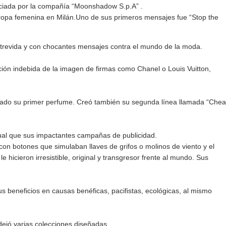
ciada por la compañía “Moonshadow S.p.A” .
ropa femenina en Milán.Uno de sus primeros mensajes fue “Stop the
 atrevida y con chocantes mensajes contra el mundo de la moda.
zación indebida de la imagen de firmas como Chanel o Louis Vuitton,
cado su primer perfume. Creó también su segunda línea llamada “Che
igual que sus impactantes campañas de publicidad.
con botones que simulaban llaves de grifos o molinos de viento y el
hicieron irresistible, original y transgresor frente al mundo. Sus
s beneficios en causas benéficas, pacifistas, ecológicas, al mismo
.
ejó varias colecciones diseñadas.