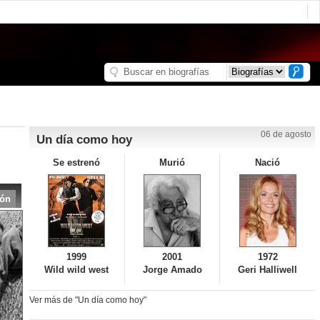
06 de agosto
Un día como hoy
Se estrenó
Murió
Nació
ión
1999
2001
1972
Wild wild west
Jorge Amado
Geri Halliwell
Ver más de "Un día como hoy"