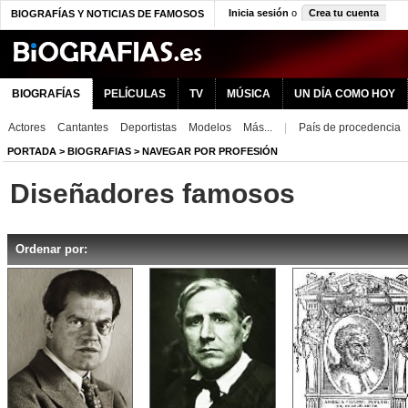
Inicia sesión
o
Crea tu cuenta
BIOGRAFÍAS Y NOTICIAS DE FAMOSOS
BIOGRAFÍAS
PELÍCULAS
TV
MÚSICA
UN DÍA COMO HOY
Actores
Cantantes
Deportistas
Modelos
Más...
|
País de procedencia
PORTADA
>
BIOGRAFIAS
>
NAVEGAR POR PROFESIÓN
Diseñadores famosos
Ordenar por: