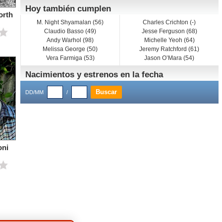
Hoy también cumplen
orth
M. Night Shyamalan (56)
Charles Crichton (-)
Claudio Basso (49)
Jesse Ferguson (68)
Andy Warhol (98)
Michelle Yeoh (64)
Melissa George (50)
Jeremy Ratchford (61)
Vera Farmiga (53)
Jason O’Mara (54)
Nacimientos y estrenos en la fecha
DD/MM
/
oni