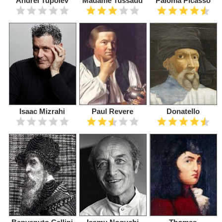
Andrei Tupolev
Madame Tussaud
Paloma Picasso
Isaac Mizrahi
Paul Revere
Donatello