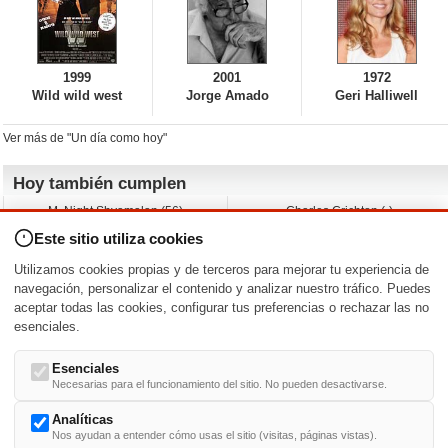
1999
2001
1972
Wild wild west
Jorge Amado
Geri Halliwell
Ver más de "Un día como hoy"
Hoy también cumplen
M. Night Shyamalan (56)
Charles Crichton (-)
Claudio Basso (49)
Jesse Ferguson (68)
Este sitio utiliza cookies
Andy Warhol (98)
Michelle Yeoh (64)
Melissa George (50)
Jeremy Ratchford (61)
Utilizamos cookies propias y de terceros para mejorar tu experiencia de
Vera Farmiga (53)
Jason O’Mara (54)
navegación, personalizar el contenido y analizar nuestro tráfico. Puedes
aceptar todas las cookies, configurar tus preferencias o rechazar las no
Nacimientos y estrenos en la fecha
esenciales.
DD/MM
/
Esenciales
Necesarias para el funcionamiento del sitio. No pueden desactivarse.
Analíticas
Nos ayudan a entender cómo usas el sitio (visitas, páginas vistas).
Buscar biografías >
A
-
B
-
C
-
D
-
E
-
F
-
G
-
H
-
I
-
J
-
K
-
L
-
M
-
N
-
O
-
P
-
Q
-
R
-
S