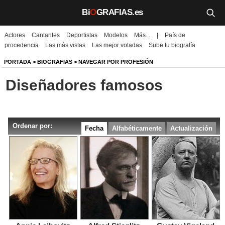
Bi
O
GRAFIAS.es
Actores
Cantantes
Deportistas
Modelos
Más...
|
País de
Biografías
procedencia
Las más vistas
Las mejor votadas
Sube tu biografía
Películas
PORTADA
>
BIOGRAFIAS
>
NAVEGAR POR PROFESIÓN
Diseñadores famosos
TV
Música
Ordenar por:
Un día como hoy
Fecha
Alfabéticamente
Actualización
Videos
Galerías
Noticias
Iniciar sesión
Crear cuenta