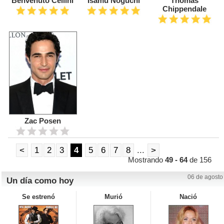
Benvenuto Cellini
Isamu Noguchi
Thomas
Chippendale
Zac Posen
<
1
2
3
4
5
6
7
8
...
>
Mostrando
49 - 64
de 156
06 de agosto
Un día como hoy
Se estrenó
Murió
Nació