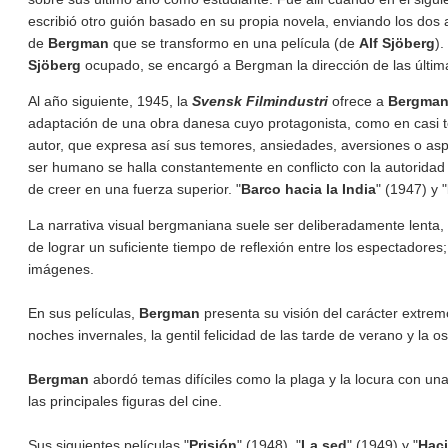
escribió otro guión basado en su propia novela, enviando los dos 
de
Bergman
que se transformo en una película (de
Alf Sjöberg
).
Sjöberg
ocupado, se encargó a Bergman la dirección de las últim
Al año siguiente, 1945, la
Svensk Filmindustri
ofrece a
Bergma
adaptación de una obra danesa cuyo protagonista, como en casi to
autor, que expresa así sus temores, ansiedades, aversiones o as
ser humano se halla constantemente en conflicto con la autoridad e
de creer en una fuerza superior. "
Barco hacia la India
" (1947) y "
La narrativa visual bergmaniana suele ser deliberadamente lenta,
de lograr un suficiente tiempo de reflexión entre los espectadores;
imágenes.
En sus películas,
Bergman
presenta su visión del carácter extre
noches invernales, la gentil felicidad de las tarde de verano y la 
Bergman
abordó temas difíciles como la plaga y la locura con u
las principales figuras del cine.
Sus siguientes películas "
Prisión
" (1948), "
La sed
" (1949) y "
Haci