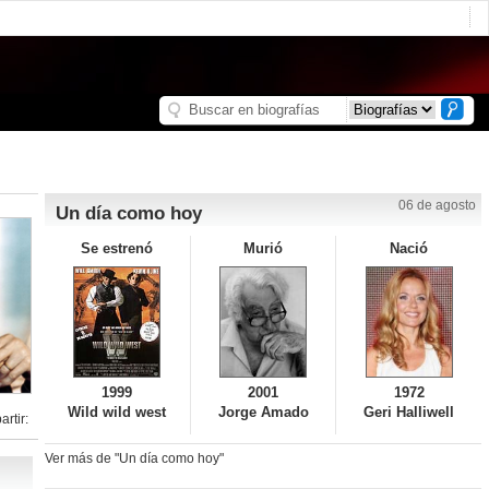
06 de agosto
Un día como hoy
Se estrenó
Murió
Nació
1999
2001
1972
Wild wild west
Jorge Amado
Geri Halliwell
rtir:
Ver más de "Un día como hoy"