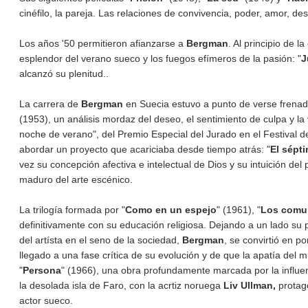
cinéfilo, la pareja. Las relaciones de convivencia, poder, amor, de
Los años '50 permitieron afianzarse a
Bergman
. Al principio de 
esplendor del verano sueco y los fuegos efímeros de la pasión: "
J
alcanzó su plenitud..
La carrera de
Bergman
en Suecia estuvo a punto de verse frenada
(1953), un análisis mordaz del deseo, el sentimiento de culpa y l
noche de verano", del Premio Especial del Jurado en el Festival de
abordar un proyecto que acariciaba desde tiempo atrás: "
El sépti
vez su concepción afectiva e intelectual de Dios y su intuición del 
maduro del arte escénico.
La trilogía formada por "
Como en un espejo
" (1961), "
Los comu
definitivamente con su educación religiosa. Dejando a un lado su 
del artísta en el seno de la sociedad,
Bergman
, se convirtió en p
llegado a una fase crítica de su evolución y de que la apatía del 
"
Persona
" (1966), una obra profundamente marcada por la influen
la desolada isla de Faro, con la acrtiz noruega
Liv Ullman,
protag
actor sueco.