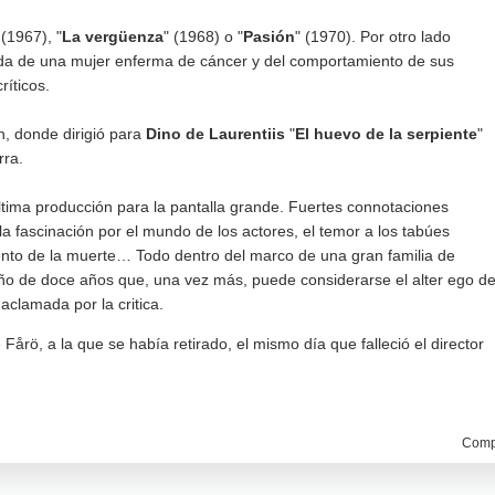
 (1967), "
La vergüenza
" (1968) o "
Pasión
" (1970). Por otro lado
 vida de una mujer enferma de cáncer y del comportamiento de sus
íticos.
h, donde dirigió para
Dino de Laurentiis
"
El huevo de la serpiente
"
rra.
última producción para la pantalla grande. Fuertes connotaciones
a fascinación por el mundo de los actores, el temor a los tabúes
iento de la muerte… Todo dentro del marco de una gran familia de
 niño de doce años que, una vez más, puede considerarse el alter ego d
aclamada por la critica.
e Fårö, a la que se había retirado, el mismo día que falleció el director
Compa