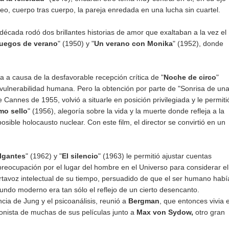
seo, cuerpo tras cuerpo, la pareja enredada en una lucha sin cuartel.
la década rodó dos brillantes historias de amor que exaltaban a la vez el
uegos de verano
" (1950) y "
Un verano con Monika
" (1952), donde
 a causa de la desfavorable recepción crítica de "
Noche de circo
"
a vulnerabilidad humana. Pero la obtención por parte de "Sonrisa de un
 Cannes de 1955, volvió a situarle en posición privilegiada y le permiti
mo sello
" (1956), alegoría sobre la vida y la muerte donde refleja a la
posible holocausto nuclear. Con este film, el director se convirtió en un
lgantes
" (1962) y "
El silencio
" (1963) le permitió ajustar cuentas
preocupación por el lugar del hombre en el Universo para considerar el
ortavoz intelectual de su tiempo, persuadido de que el ser humano habí
mundo moderno era tan sólo el reflejo de un cierto desencanto.
cia de Jung y el psicoanálisis, reunió a
Bergman
, que entonces vivia 
onista de muchas de sus películas junto a
Max von Sydow,
otro gran