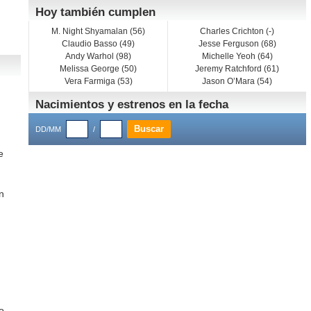
Hoy también cumplen
M. Night Shyamalan (56)
Charles Crichton (-)
Claudio Basso (49)
Jesse Ferguson (68)
Andy Warhol (98)
Michelle Yeoh (64)
Melissa George (50)
Jeremy Ratchford (61)
Vera Farmiga (53)
Jason O’Mara (54)
Nacimientos y estrenos en la fecha
DD/MM
/
e
n
o