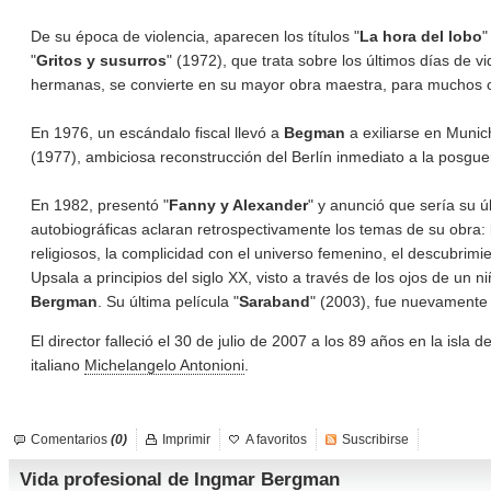
De su época de violencia, aparecen los títulos "
La hora del lobo
"
"
Gritos y susurros
" (1972), que trata sobre los últimos días de
hermanas, se convierte en su mayor obra maestra, para muchos cr
En 1976, un escándalo fiscal llevó a
Begman
a exiliarse en Munic
(1977), ambiciosa reconstrucción del Berlín inmediato a la posgue
En 1982, presentó "
Fanny y Alexander
" y anunció que sería su 
autobiográficas aclaran retrospectivamente los temas de su obra: l
religiosos, la complicidad con el universo femenino, el descubrim
Upsala a principios del siglo XX, visto a través de los ojos de un
Bergman
. Su última película "
Saraband
" (2003), fue nuevamente 
El director falleció el 30 de julio de 2007 a los 89 años en la isla d
italiano
Michelangelo Antonioni
.
Comentarios
(0)
Imprimir
A favoritos
Suscribirse
Vida profesional de Ingmar Bergman