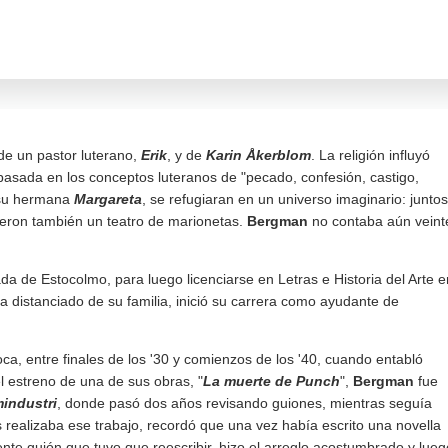
 de un pastor luterano,
Erik
, y de
Karin Åkerblom
. La religión influyó
asada en los conceptos luteranos de "pecado, confesión, castigo,
o su hermana
Margareta
, se refugiaran en un universo imaginario: juntos
yeron también un teatro de marionetas.
Bergman
no contaba aún veint
ada de Estocolmo, para luego licenciarse en Letras e Historia del Arte e
 distanciado de su familia, inició su carrera como ayudante de
oca, entre finales de los '30 y comienzos de los '40, cuando entabló
el estreno de una de sus obras, "
La muerte de Punch
",
Bergman
fue
mindustri
, donde pasó dos años revisando guiones, mientras seguía
s realizaba ese trabajo, recordó que una vez había escrito una novella
ente guión que tuvo que reescribir, hizo el arreglo acostumbrado y lueg