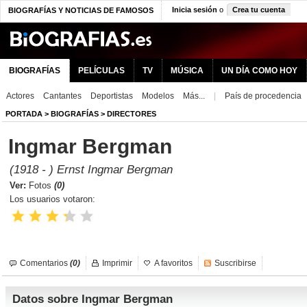
Inicia sesión
o
Crea tu cuenta
BIOGRAFÍAS Y NOTICIAS DE FAMOSOS
BIOGRAFÍAS
PELÍCULAS
TV
MÚSICA
UN DÍA COMO HOY
Actores
Cantantes
Deportistas
Modelos
Más...
|
País de procedencia
PORTADA
>
BIOGRAFÍAS
>
DIRECTORES
Ingmar Bergman
(1918 - ) Ernst Ingmar Bergman
Ver:
Fotos
(0)
Los usuarios votaron:
Comentarios
(0)
Imprimir
A favoritos
Suscribirse
Datos sobre Ingmar Bergman