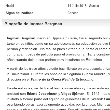
Nació
:
14 Julio 1918 |
Suecia
Signo del zodiaco
:
Cancer
Biografía de Ingmar Bergman
Ingman Bergman
, nació en Uppsala, Suecia, fue el segundo hijo
tanto en su niñez como en su adolescencia, su educación estuvo b
perdón y redención". No resulta pues extraño que, tanto él com
compraban trozos de película para el proyector familiar y constru
años cuando dejó a sus padres para instalarse en Estocolmo.
A partir de los trece años estudió bachillerato en una escuela priv
la Universidad. Durante los años de la Segunda Guerra Mundial, ya
dirección en el
Teatro de la Ópera Real de Estocolmo.
Desde entonces, se dedicó al teatro universitario y fue en esta ép
amistad con
Erland Josephson
y
Vilgot Sjöman
. En 1942, tras 
invitado a formar parte del equipo de guionistas de la S
vensk Fil
escribiendo obras favorablemente acogidas por la crítica. Mientra
sobre sus último año como estudiante. Fue allí cuando en el sigui