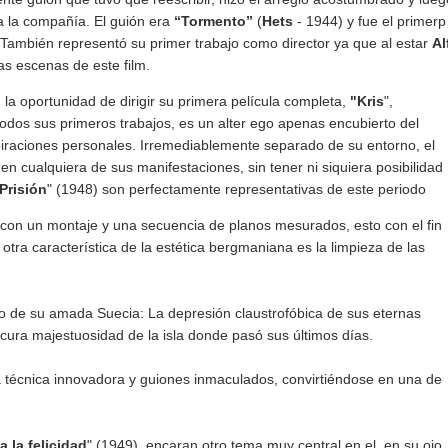
a la compañía. El guión era
“Tormento”
(
Hets
- 1944) y fue el primerp
 También representó su primer trabajo como director ya que al estar
Al
as escenas de este film.
n
la oportunidad de dirigir su primera película completa,
"Kris
",
dos sus primeros trabajos, es un alter ego apenas encubierto del
piraciones personales. Irremediablemente separado de su entorno, el
n cualquiera de sus manifestaciones, sin tener ni siquiera posibilidad
Prisión
" (1948) son perfectamente representativas de este periodo
 con un montaje y una secuencia de planos mesurados, esto con el fin
 otra característica de la estética bergmaniana es la limpieza de las
mo de su amada Suecia: La depresión claustrofóbica de sus eternas
oscura majestuosidad de la isla donde pasó sus últimos días.
na técnica innovadora y guiones inmaculados, convirtiéndose en una de
a la felicidad
" (1949), encaran otro tema muy central en el, en su ojo