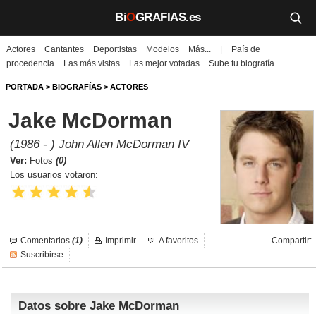
Bi
O
GRAFIAS.es
Actores
Cantantes
Deportistas
Modelos
Más...
|
País de
Biografías
procedencia
Las más vistas
Las mejor votadas
Sube tu biografía
Películas
PORTADA
>
BIOGRAFÍAS
>
ACTORES
Jake McDorman
TV
(1986 - ) John Allen McDorman IV
Música
Ver:
Fotos
(0)
Los usuarios votaron:
Un día como hoy
Videos
Comentarios
(1)
Imprimir
A favoritos
Compartir:
Galerías
Suscribirse
Noticias
Datos sobre Jake McDorman
Iniciar sesión
Crear cuenta