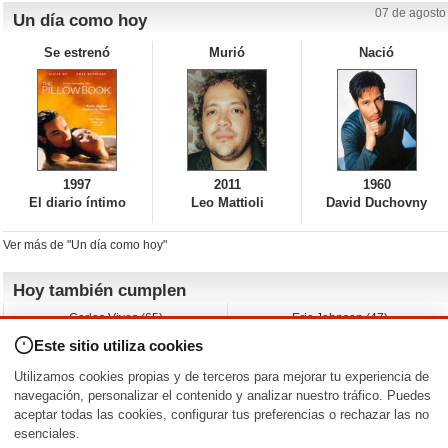
07 de agosto
Un día como hoy
Se estrenó
Murió
Nació
1997
2011
1960
El diario íntimo
Leo Mattioli
David Duchovny
Ver más de "Un día como hoy"
Hoy también cumplen
Carlos Vives (65)
Eric Johnson (47)
Emil Nolde (-)
Erik King (17)
Este sitio utiliza cookies
Nicholas Ray (-)
Liam James (30)
Charlize Theron (51)
Wayne Knight (71)
Utilizamos cookies propias y de terceros para mejorar tu experiencia de
Maggie Wheeler (65)
Michael Shannon (52)
navegación, personalizar el contenido y analizar nuestro tráfico. Puedes
aceptar todas las cookies, configurar tus preferencias o rechazar las no
Nacimientos y estrenos en la fecha
esenciales.