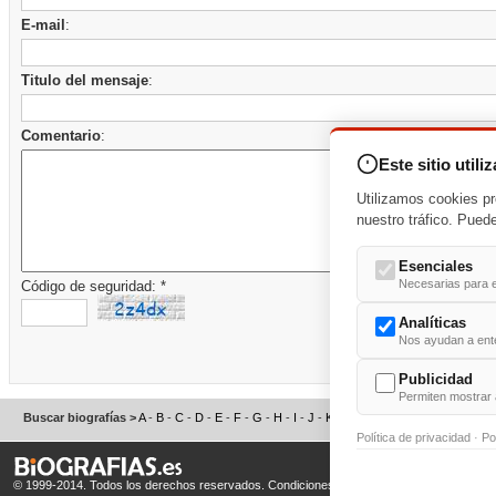
E-mail
:
Titulo del mensaje
:
Comentario
:
Este sitio utili
Utilizamos cookies pr
nuestro tráfico. Pued
Esenciales
Necesarias para e
Código de seguridad: *
Analíticas
Nos ayudan a enten
Publicidad
Permiten mostrar 
Buscar biografías >
A
-
B
-
C
-
D
-
E
-
F
-
G
-
H
-
I
-
J
-
K
-
L
-
M
-
N
-
O
-
P
-
Q
-
R
-
S
Política de privacidad
·
Po
© 1999-2014. Todos los derechos reservados.
Condiciones de uso
y
Política de Privacid