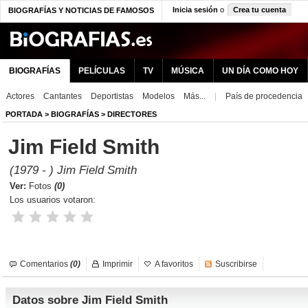
Inicia sesión
o
Crea tu cuenta
BIOGRAFÍAS Y NOTICIAS DE FAMOSOS
BIOGRAFÍAS
PELÍCULAS
TV
MÚSICA
UN DÍA COMO HOY
Actores
Cantantes
Deportistas
Modelos
Más...
|
País de procedencia
PORTADA
>
BIOGRAFÍAS
>
DIRECTORES
Jim Field Smith
(1979 - ) Jim Field Smith
Ver:
Fotos
(0)
Los usuarios votaron:
Comentarios
(0)
Imprimir
A favoritos
Suscribirse
Datos sobre Jim Field Smith