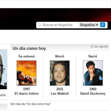
07 de agosto
Un día como hoy
Se estrenó
Murió
Nació
1997
2011
1960
El diario íntimo
Leo Mattioli
David Duchovny
rtir:
Ver más de "Un día como hoy"