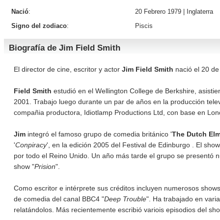
Nació
:
20 Febrero 1979 |
Inglaterra
Signo del zodiaco
:
Piscis
Biografía de Jim Field Smith
El director de cine, escritor y actor
Jim Field Smith
nació el 20 de
Field Smith
estudió en el Wellington College de Berkshire, asist
2001. Trabajo luego durante un par de años en la producción tele
compañia productora, Idiotlamp Productions Ltd, con base en Lon
Jim
integró el famoso grupo de comedia británico '
The Dutch Elm
'
Conpiracy
', en la edición 2005 del Festival de Edinburgo . El sh
por todo el Reino Unido. Un año más tarde el grupo se presentó nu
show "
Prision
".
Como escritor e intérprete sus créditos incluyen numerosos shows 
de comedia del canal BBC4 "
Deep Trouble
". Ha trabajado en var
relatándolos. Más recientemente escribió variois episodios del s