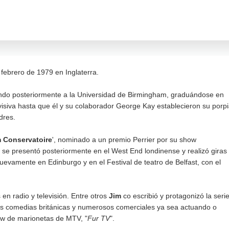
 febrero de 1979 en Inglaterra.
iendo posteriormente a la Universidad de Birmingham, graduándose en
visiva hasta que él y su colaborador George Kay establecieron su porp
dres.
 Conservatoire
', nominado a un premio Perrier por su show
ow se presentó posteriormente en el West End londinense y realizó giras
evamente en Edinburgo y en el Festival de teatro de Belfast, con el
en radio y televisión. Entre otros
Jim
co escribió y protagonizó la seri
ias comedias británicas y numerosos comerciales ya sea actuando o
how de marionetas de MTV, "
Fur TV
".