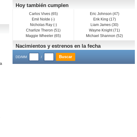
Hoy también cumplen
Carlos Vives (65)
Eric Johnson (47)
Emil Nolde (-)
Erik King (17)
Nicholas Ray (-)
Liam James (30)
Charlize Theron (51)
Wayne Knight (71)
Maggie Wheeler (65)
Michael Shannon (52)
Nacimientos y estrenos en la fecha
DD/MM
/
ia
e