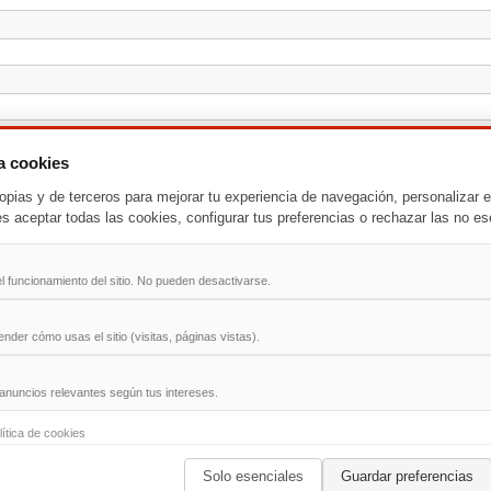
za cookies
opias y de terceros para mejorar tu experiencia de navegación, personalizar e
es aceptar todas las cookies, configurar tus preferencias o rechazar las no es
l funcionamiento del sitio. No pueden desactivarse.
der cómo usas el sitio (visitas, páginas vistas).
anuncios relevantes según tus intereses.
-
T
-
U
-
V
-
W
-
X
-
Y
-
Z
lítica de cookies
Solo esenciales
Guardar preferencias
ad