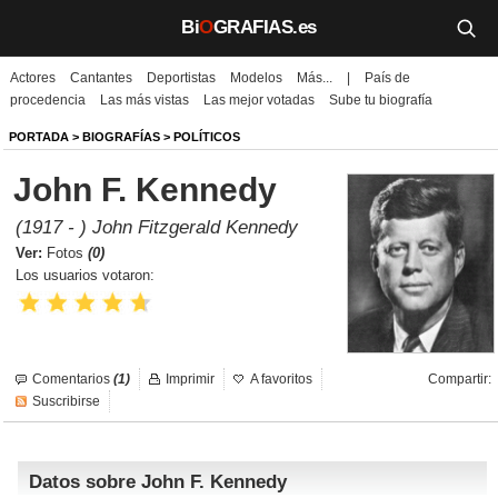
Bi
O
GRAFIAS.es
Actores
Cantantes
Deportistas
Modelos
Más...
|
País de
Biografías
procedencia
Las más vistas
Las mejor votadas
Sube tu biografía
Películas
PORTADA
>
BIOGRAFÍAS
>
POLÍTICOS
John F. Kennedy
TV
(1917 - ) John Fitzgerald Kennedy
Música
Ver:
Fotos
(0)
Los usuarios votaron:
Un día como hoy
Videos
Comentarios
(1)
Imprimir
A favoritos
Compartir:
Galerías
Suscribirse
Noticias
Datos sobre John F. Kennedy
Iniciar sesión
Crear cuenta