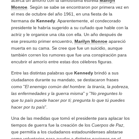
acerca un amorío con la famosísima estrella
Marilyn
Monroe
. Según se sabe se encontraron por primera vez en
el mes de octubre del año 1961, en una fiesta de la
hermana de
Kennedy
. Aparentemente, el condecorado
presidente le habría sugerido a su cuñado que hable con la
actriz y le organice una cita con ella. Un año después de
ese presunto primer encuentro,
Marilyn Monroe
apareció
muerta en su cama. Se cree que fue un suicidio, aunque
también corren los rumores que fue una conspiración para
encubrir el amorío entre estas dos célebres figuras.
Entre las distintas palabras que
Kennedy
brindó a sus
ciudadanos durante su mandato, se destacaron frases
como "
El enemigo común del hombre: la tiranía, la pobreza,
las enfermedades y la guerra misma
" y "
No preguntes lo
que tu país puede hacer por ti; pregunta lo que tú puedes
hacer por tu país
".
Una de las medidas que tomó el presidente para aplacar los
tiempos de guerra fue la creación de los
Cuerpos de Paz
,
que permitía a los ciudadanos estadounidenses alistarse
como voluntarios para ayudar a distintas naciones en el