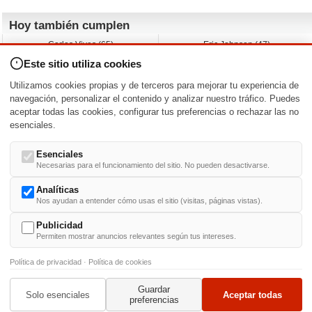
Hoy también cumplen
Carlos Vives (65)
Eric Johnson (47)
Emil Nolde (-)
Erik King (17)
Este sitio utiliza cookies
Nicholas Ray (-)
Liam James (30)
Charlize Theron (51)
Wayne Knight (71)
Utilizamos cookies propias y de terceros para mejorar tu experiencia de
Maggie Wheeler (65)
Michael Shannon (52)
navegación, personalizar el contenido y analizar nuestro tráfico. Puedes
aceptar todas las cookies, configurar tus preferencias o rechazar las no
Nacimientos y estrenos en la fecha
esenciales.
DD/MM
/
Esenciales
Necesarias para el funcionamiento del sitio. No pueden desactivarse.
Analíticas
Nos ayudan a entender cómo usas el sitio (visitas, páginas vistas).
Buscar biografías >
A
-
B
-
C
-
D
-
E
-
F
-
G
-
H
-
I
-
J
-
K
-
L
-
M
-
N
-
O
-
P
-
Q
-
R
-
S
-
T
-
U
-
V
-
W
-
X
-
Y
-
Z
Publicidad
Permiten mostrar anuncios relevantes según tus intereses.
Política de privacidad
·
Política de cookies
Guardar
© 1999-2014. Todos los derechos reservados.
Condiciones de uso
y
Política de Privacid
Solo esenciales
Aceptar todas
preferencias