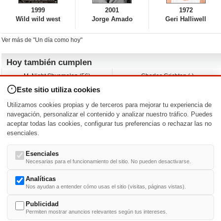
1999
2001
1972
Wild wild west
Jorge Amado
Geri Halliwell
Ver más de "Un día como hoy"
Hoy también cumplen
M. Night Shyamalan (56)
Charles Crichton (-)
Claudio Basso (49)
Jesse Ferguson (68)
Este sitio utiliza cookies
Andy Warhol (98)
Michelle Yeoh (64)
Melissa George (50)
Jeremy Ratchford (61)
Utilizamos cookies propias y de terceros para mejorar tu experiencia de
Vera Farmiga (53)
Jason O’Mara (54)
navegación, personalizar el contenido y analizar nuestro tráfico. Puedes
aceptar todas las cookies, configurar tus preferencias o rechazar las no
Nacimientos y estrenos en la fecha
esenciales.
DD/MM
/
Esenciales
Necesarias para el funcionamiento del sitio. No pueden desactivarse.
Analíticas
Nos ayudan a entender cómo usas el sitio (visitas, páginas vistas).
Buscar biografías >
A
-
B
-
C
-
D
-
E
-
F
-
G
-
H
-
I
-
J
-
K
-
L
-
M
-
N
-
O
-
P
-
Q
-
R
-
S
-
T
-
U
-
V
-
W
-
X
-
Y
-
Z
Publicidad
Permiten mostrar anuncios relevantes según tus intereses.