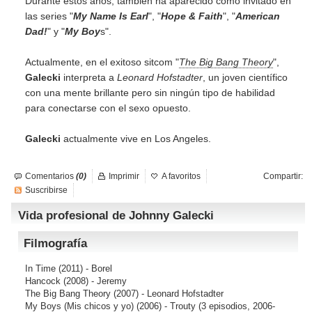
Durante estos años, también ha aparecido como invitado en
las series "
My Name Is Earl
", "
Hope & Faith
", "
American
Dad!
" y "
My Boy
s".
Actualmente, en el exitoso sitcom "
The Big Bang Theory
",
Galecki
interpreta a
Leonard Hofstadter
, un joven científico
con una mente brillante pero sin ningún tipo de habilidad
para conectarse con el sexo opuesto.
Galecki
actualmente vive en Los Angeles.
Comentarios
(0)
Imprimir
A favoritos
Compartir:
Suscribirse
Vida profesional de Johnny Galecki
Filmografía
In Time
(2011) - Borel
Hancock
(2008) - Jeremy
The Big Bang Theory
(2007) - Leonard Hofstadter
My Boys (Mis chicos y yo)
(2006) - Trouty (3 episodios, 2006-