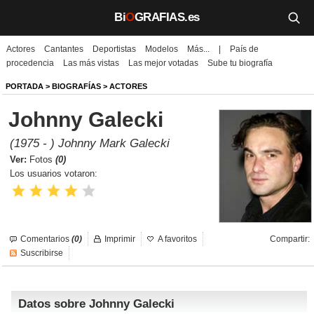
Bi
O
GRAFIAS.es
Actores
Cantantes
Deportistas
Modelos
Más...
|
País de
Biografías
procedencia
Las más vistas
Las mejor votadas
Sube tu biografía
Películas
PORTADA
>
BIOGRAFÍAS
>
ACTORES
Johnny Galecki
TV
(1975 - ) Johnny Mark Galecki
Música
Ver:
Fotos
(0)
Los usuarios votaron:
Un día como hoy
Videos
Comentarios
(0)
Imprimir
A favoritos
Compartir:
Galerías
Suscribirse
Noticias
Datos sobre Johnny Galecki
Iniciar sesión
Crear cuenta