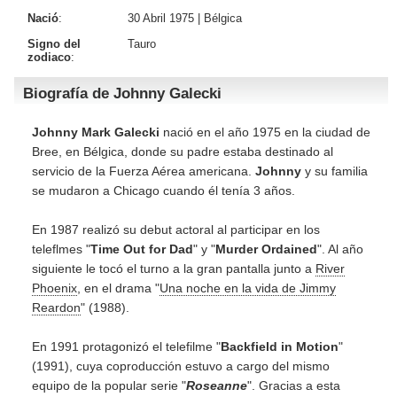
Nació
:
30 Abril 1975 |
Bélgica
Signo del
Tauro
zodiaco
:
Biografía de Johnny Galecki
Johnny Mark Galecki
nació en el año 1975 en la ciudad de
Bree, en Bélgica, donde su padre estaba destinado al
servicio de la Fuerza Aérea americana.
Johnny
y su familia
se mudaron a Chicago cuando él tenía 3 años.
En 1987 realizó su debut actoral al participar en los
teleflmes "
Time Out for Dad
" y "
Murder Ordained
". Al año
siguiente le tocó el turno a la gran pantalla junto a
River
Phoenix
, en el drama "
Una noche en la vida de Jimmy
Reardon
" (1988).
En 1991 protagonizó el telefilme "
Backfield in Motion
"
(1991), cuya coproducción estuvo a cargo del mismo
equipo de la popular serie "
Roseanne
". Gracias a esta