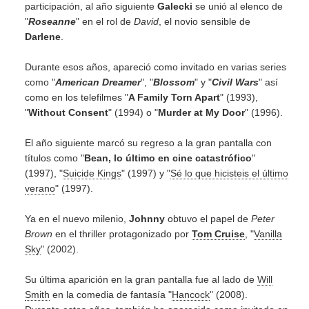
participación, al año siguiente
Galecki
se unió al elenco de
"
Roseanne
" en el rol de
David
, el novio sensible de
Darlene
.
Durante esos años, apareció como invitado en varias series
como "
American Dreamer
", "
Blossom
" y "
Civil Wars
" así
como en los telefilmes "
A Family Torn Apart
" (1993),
"
Without Consent
" (1994) o "
Murder at My Door
" (1996).
El año siguiente marcó su regreso a la gran pantalla con
títulos como "
Bean, lo último en cine catastrófico
"
(1997), "
Suicide Kings
" (1997) y "
Sé lo que hicisteis el último
verano
" (1997).
Ya en el nuevo milenio,
Johnny
obtuvo el papel de
Peter
Brown
en el thriller protagonizado por
Tom Cruise
, "
Vanilla
Sky
" (2002).
Su última aparición en la gran pantalla fue al lado de
Will
Smith
en la comedia de fantasía "
Hancock
" (2008).