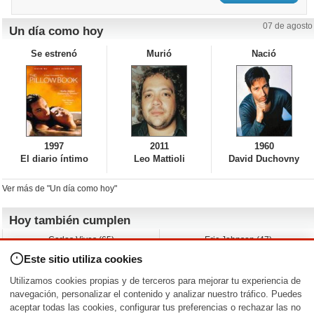
07 de agosto
Un día como hoy
Se estrenó
Murió
Nació
1997
2011
1960
El diario íntimo
Leo Mattioli
David Duchovny
Ver más de "Un día como hoy"
Hoy también cumplen
Carlos Vives (65)
Eric Johnson (47)
Emil Nolde (-)
Erik King (17)
Este sitio utiliza cookies
Nicholas Ray (-)
Liam James (30)
Charlize Theron (51)
Wayne Knight (71)
Utilizamos cookies propias y de terceros para mejorar tu experiencia de
Maggie Wheeler (65)
Michael Shannon (52)
navegación, personalizar el contenido y analizar nuestro tráfico. Puedes
aceptar todas las cookies, configurar tus preferencias o rechazar las no
Nacimientos y estrenos en la fecha