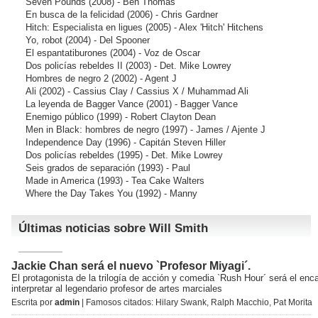
Seven Pounds
(2008) - Ben Thomas
En busca de la felicidad
(2006) - Chris Gardner
Hitch: Especialista en ligues
(2005) - Alex 'Hitch' Hitchens
Yo, robot
(2004) - Del Spooner
El espantatiburones
(2004) - Voz de Oscar
Dos policías rebeldes II
(2003) - Det. Mike Lowrey
Hombres de negro 2
(2002) - Agent J
Ali
(2002) - Cassius Clay / Cassius X / Muhammad Ali
La leyenda de Bagger Vance
(2001) - Bagger Vance
Enemigo público
(1999) - Robert Clayton Dean
Men in Black: hombres de negro
(1997) - James / Ajente J
Independence Day
(1996) - Capitán Steven Hiller
Dos policías rebeldes
(1995) - Det. Mike Lowrey
Seis grados de separación
(1993) - Paul
Made in America
(1993) - Tea Cake Walters
Where the Day Takes You
(1992) - Manny
Últimas noticias sobre Will Smith
Jackie Chan será el nuevo `Profesor Miyagi´.
El protagonista de la trilogía de acción y comedia `Rush Hour´ será el enc
interpretar al legendario profesor de artes marciales
Escrita por
admin
| Famosos citados:
Hilary Swank
,
Ralph Macchio
,
Pat Morita