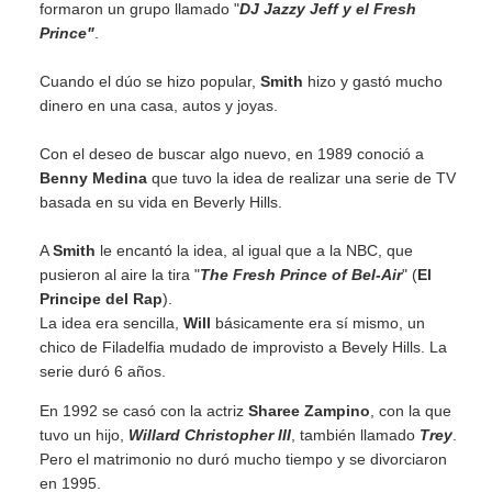
formaron un grupo llamado "
DJ Jazzy Jeff y el Fresh
Prince"
.
Cuando el dúo se hizo popular,
Smith
hizo y gastó mucho
dinero en una casa, autos y joyas.
Con el deseo de buscar algo nuevo, en 1989 conoció a
Benny Medina
que tuvo la idea de realizar una serie de TV
basada en su vida en Beverly Hills.
A
Smith
le encantó la idea, al igual que a la NBC, que
pusieron al aire la tira "
The Fresh Prince of Bel-Air
" (
El
Principe del Rap
).
La idea era sencilla,
Will
básicamente era sí mismo, un
chico de Filadelfia mudado de improvisto a Bevely Hills. La
serie duró 6 años.
En 1992 se casó con la actriz
Sharee Zampino
, con la que
tuvo un hijo,
Willard Christopher III
, también llamado
Trey
.
Pero el matrimonio no duró mucho tiempo y se divorciaron
en 1995.