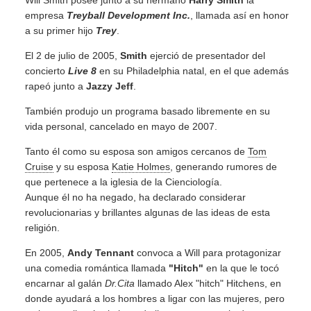
Will Smith posee junto a su hermano
Harry Smith
la
empresa
Treyball Development Inc.
, llamada así en honor
a su primer hijo
Trey
.
El 2 de julio de 2005,
Smith
ejerció de presentador del
concierto
Live 8
en su Philadelphia natal, en el que además
rapeó junto a
Jazzy Jeff
.
También produjo un programa basado libremente en su
vida personal, cancelado en mayo de 2007.
Tanto él como su esposa son amigos cercanos de
Tom
Cruise
y su esposa
Katie Holmes
, generando rumores de
que pertenece a la iglesia de la Cienciología.
Aunque él no ha negado, ha declarado considerar
revolucionarias y brillantes algunas de las ideas de esta
religión.
En 2005,
Andy Tennant
convoca a Will para protagonizar
una comedia romántica llamada
"Hitch"
en la que le tocó
encarnar al galán
Dr.Cita
llamado Alex "hitch" Hitchens, en
donde ayudará a los hombres a ligar con las mujeres, pero