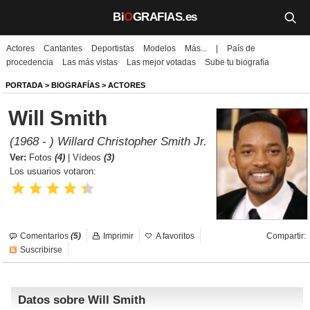
Bi
O
GRAFIAS.es
Actores
Cantantes
Deportistas
Modelos
Más...
|
País de
Biografías
procedencia
Las más vistas
Las mejor votadas
Sube tu biografía
Películas
PORTADA
>
BIOGRAFÍAS
>
ACTORES
Will Smith
TV
(1968 - ) Willard Christopher Smith Jr.
Música
Ver:
Fotos
(4)
|
Vídeos
(3)
Los usuarios votaron:
Un día como hoy
Videos
Comentarios
(5)
Imprimir
A favoritos
Compartir:
Galerías
Suscribirse
Noticias
Datos sobre Will Smith
Iniciar sesión
Crear cuenta