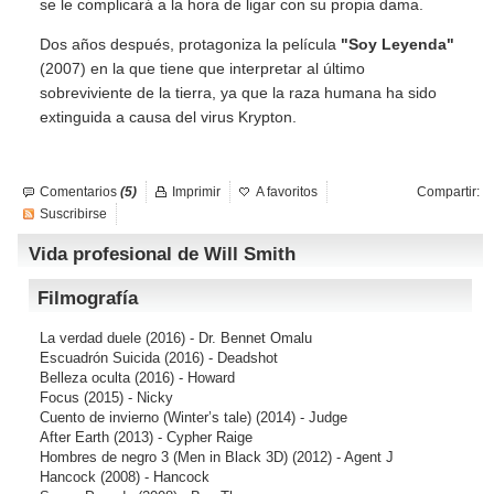
se le complicará a la hora de ligar con su propia dama.
Dos años después, protagoniza la película
"Soy Leyenda"
(2007) en la que tiene que interpretar al último
sobreviviente de la tierra, ya que la raza humana ha sido
extinguida a causa del virus Krypton.
Comentarios
(5)
Imprimir
A favoritos
Compartir:
Suscribirse
Vida profesional de Will Smith
Filmografía
La verdad duele
(2016) - Dr. Bennet Omalu
Escuadrón Suicida
(2016) - Deadshot
Belleza oculta
(2016) - Howard
Focus
(2015) - Nicky
Cuento de invierno (Winter’s tale)
(2014) - Judge
After Earth
(2013) - Cypher Raige
Hombres de negro 3 (Men in Black 3D)
(2012) - Agent J
Hancock
(2008) - Hancock