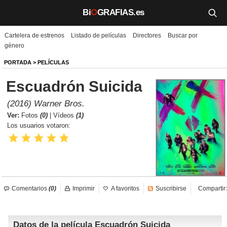
Bi
O
GRAFIAS.es
Cartelera de estrenos
Listado de películas
Directores
Buscar por
Biografías
género
Películas
PORTADA
>
PELÍCULAS
Escuadrón Suicida
TV
(2016) Warner Bros.
Música
Ver:
Fotos
(0)
|
Vídeos
(1)
Los usuarios votaron:
Un día como hoy
Videos
Galerías
Comentarios
(0)
Imprimir
A favoritos
Suscribirse
Compartir:
Noticias
Datos de la película Escuadrón Suicida
Iniciar sesión
Crear cuenta