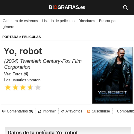
Bi
O
GRAFIAS.es
Cartelera de estrenos
Listado de películas
Directores
Buscar por
Biografías
género
Películas
PORTADA
>
PELÍCULAS
Yo, robot
TV
(2004) Twentieth Century-Fox Film
Música
Corporation
Ver:
Fotos
(0)
Un día como hoy
Los usuarios votaron:
Videos
Galerías
Comentarios
(0)
Imprimir
A favoritos
Suscribirse
Compartir:
Noticias
Datos de la película Yo, robot
Iniciar sesión
Crear cuenta