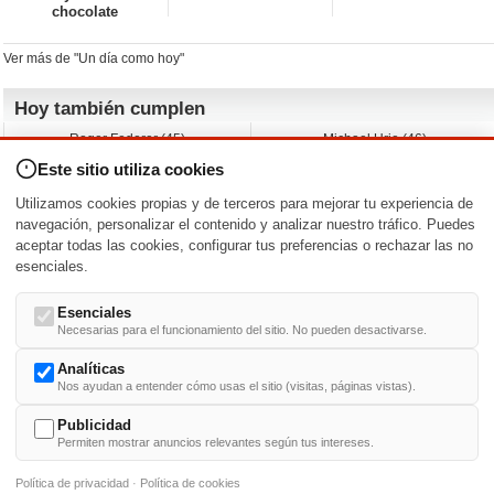
chocolate
Ver más de "Un día como hoy"
Hoy también cumplen
Roger Federer (45)
Michael Urie (46)
Cecilia Roth (70)
Peyton List (40)
Este sitio utiliza cookies
Dustin Hoffman (89)
Emiliano Zapata (-)
Martin Brest (75)
Jimmy Jean-Louis (58)
Utilizamos cookies propias y de terceros para mejorar tu experiencia de
Adam Roarke (89)
Ken Baumann (37)
navegación, personalizar el contenido y analizar nuestro tráfico. Puedes
aceptar todas las cookies, configurar tus preferencias o rechazar las no
Nacimientos y estrenos en la fecha
esenciales.
DD/MM
/
Esenciales
Necesarias para el funcionamiento del sitio. No pueden desactivarse.
Analíticas
Nos ayudan a entender cómo usas el sitio (visitas, páginas vistas).
Buscar biografías >
A
-
B
-
C
-
D
-
E
-
F
-
G
-
H
-
I
-
J
-
K
-
L
-
M
-
N
-
O
-
P
-
Q
-
R
-
S
-
T
-
U
-
V
-
W
-
X
-
Y
-
Z
Publicidad
Permiten mostrar anuncios relevantes según tus intereses.
Política de privacidad
·
Política de cookies