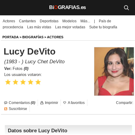
Bi
O
GRAFIAS.es
Actores
Cantantes
Deportistas
Modelos
Más...
|
País de
Biografías
procedencia
Las más vistas
Las mejor votadas
Sube tu biografía
Películas
PORTADA
>
BIOGRAFÍAS
>
ACTORES
Lucy DeVito
TV
(1983 - ) Lucy Chet DeVito
Música
Ver:
Fotos
(0)
Los usuarios votaron:
Un día como hoy
Videos
Comentarios
(0)
Imprimir
A favoritos
Compartir:
Galerías
Suscribirse
Noticias
Datos sobre Lucy DeVito
Iniciar sesión
Crear cuenta