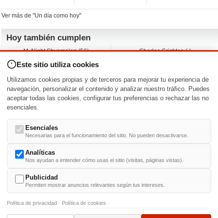
Ver más de "Un día como hoy"
Hoy también cumplen
M. Night Shyamalan (56)
Charles Crichton (-)
Claudio Basso (49)
Jesse Ferguson (68)
Este sitio utiliza cookies
Andy Warhol (98)
Michelle Yeoh (64)
Melissa George (50)
Jeremy Ratchford (61)
Utilizamos cookies propias y de terceros para mejorar tu experiencia de
Vera Farmiga (53)
Jason O’Mara (54)
navegación, personalizar el contenido y analizar nuestro tráfico. Puedes
aceptar todas las cookies, configurar tus preferencias o rechazar las no
Nacimientos y estrenos en la fecha
esenciales.
DD/MM
/
Esenciales
Necesarias para el funcionamiento del sitio. No pueden desactivarse.
Analíticas
Nos ayudan a entender cómo usas el sitio (visitas, páginas vistas).
Buscar biografías >
A
-
B
-
C
-
D
-
E
-
F
-
G
-
H
-
I
-
J
-
K
-
L
-
M
-
N
-
O
-
P
-
Q
-
R
-
S
-
T
-
U
-
V
-
W
-
X
-
Y
-
Z
Publicidad
Permiten mostrar anuncios relevantes según tus intereses.
Política de privacidad
·
Política de cookies