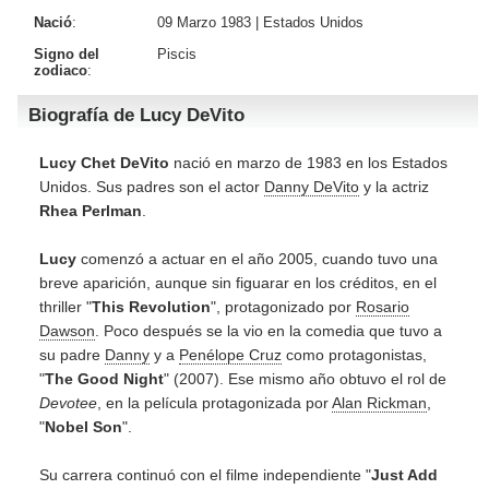
Nació
:
09 Marzo 1983 |
Estados Unidos
Signo del
Piscis
zodiaco
:
Biografía de Lucy DeVito
Lucy Chet DeVito
nació en marzo de 1983 en los Estados
Unidos. Sus padres son el actor
Danny DeVito
y la actriz
Rhea Perlman
.
Lucy
comenzó a actuar en el año 2005, cuando tuvo una
breve aparición, aunque sin figuarar en los créditos, en el
thriller "
This Revolution
", protagonizado por
Rosario
Dawson
. Poco después se la vio en la comedia que tuvo a
su padre
Danny
y a
Penélope Cruz
como protagonistas,
"
The Good Night
" (2007). Ese mismo año obtuvo el rol de
Devotee
, en la película protagonizada por
Alan Rickman
,
"
Nobel Son
".
Su carrera continuó con el filme independiente "
Just Add