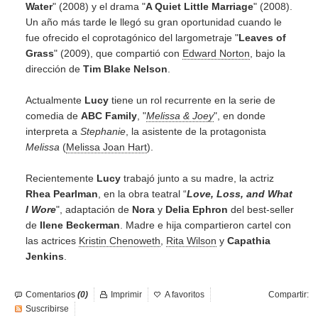
Water
" (2008) y el drama "
A Quiet Little Marriage
" (2008).
Un año más tarde le llegó su gran oportunidad cuando le
fue ofrecido el coprotagónico del largometraje "
Leaves of
Grass
" (2009), que compartió con
Edward Norton
, bajo la
dirección de
Tim Blake Nelson
.
Actualmente
Lucy
tiene un rol recurrente en la serie de
comedia de
ABC Family
, "
Melissa & Joey
", en donde
interpreta a
Stephanie
, la asistente de la protagonista
Melissa
(
Melissa Joan Hart
).
Recientemente
Lucy
trabajó junto a su madre, la actriz
Rhea Pearlman
, en la obra teatral “
Love, Loss, and What
I Wore
", adaptación de
Nora
y
Delia Ephron
del best-seller
de
Ilene Beckerman
. Madre e hija compartieron cartel con
las actrices
Kristin Chenoweth
,
Rita Wilson
y
Capathia
Jenkins
.
Comentarios
(0)
Imprimir
A favoritos
Compartir:
Suscribirse