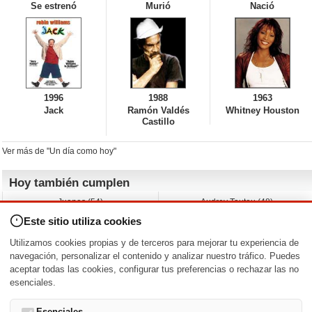
Se estrenó
Murió
Nació
1996
1988
1963
Jack
Ramón Valdés
Whitney Houston
Castillo
Ver más de "Un día como hoy"
Hoy también cumplen
Juanes (54)
Audrey Tautou (48)
Liz Vassey (54)
Melanie Griffith (69)
Este sitio utiliza cookies
Jessica Capshaw (50)
Gillian Anderson (58)
Sam Elliott (82)
The Edge (65)
Utilizamos cookies propias y de terceros para mejorar tu experiencia de
Jarvis Hayes (45)
Anna Kendrick (41)
navegación, personalizar el contenido y analizar nuestro tráfico. Puedes
aceptar todas las cookies, configurar tus preferencias o rechazar las no
Nacimientos y estrenos en la fecha
esenciales.
DD/MM
/
Esenciales