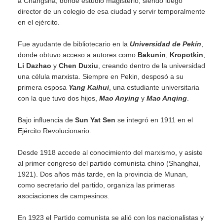
a Changsha, donde estudió magisterio, siendo luego
director de un colegio de esa ciudad y servir temporalmente
en el ejército.
Fue ayudante de bibliotecario en la
Universidad de Pekín
,
donde obtuvo acceso a autores como
Bakunin
,
Kropotkin
,
Li Dazhao
y
Chen Duxiu
, creando dentro de la universidad
una célula marxista. Siempre en Pekin, desposó a su
primera esposa
Yang Kaihui
, una estudiante universitaria
con la que tuvo dos hijos,
Mao Anying
y
Mao Anqing
.
Bajo influencia de
Sun Yat Sen
se integró en 1911 en el
Ejército Revolucionario.
Desde 1918 accede al conocimiento del marxismo, y asiste
al primer congreso del partido comunista chino (Shanghai,
1921). Dos años más tarde, en la provincia de Munan,
como secretario del partido, organiza las primeras
asociaciones de campesinos.
En 1923 el Partido comunista se alió con los nacionalistas y