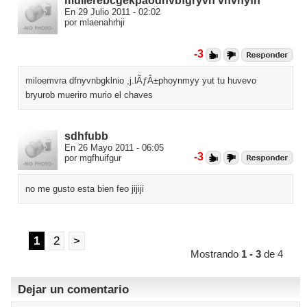
mulierebcgekpaodnvbfgryvn vnvhyfn
En 29 Julio 2011 - 02:02
por mlaenahrhji
-3
miloemvra dfnyvnbgklnio ,j.lÃƒÂ±phoynmyy yut tu huvevo
bryurob mueriro murio el chaves
sdhfubb
En 26 Mayo 2011 - 06:05
-3
por mgfhuifgur
no me gusto esta bien feo jijiji
1
2
>
Mostrando
1 - 3
de 4
Dejar un comentario