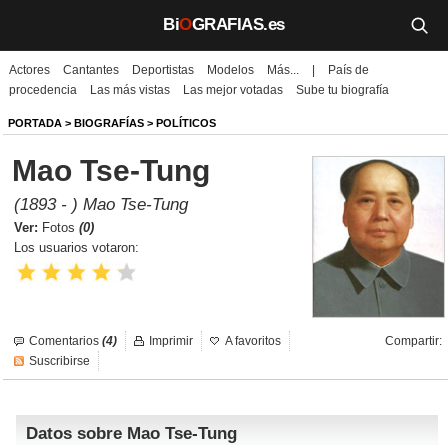
Bi
O
GRAFIAS.es
Actores
Cantantes
Deportistas
Modelos
Más...
|
País de
Biografías
procedencia
Las más vistas
Las mejor votadas
Sube tu biografía
Películas
PORTADA
>
BIOGRAFÍAS
>
POLÍTICOS
Mao Tse-Tung
TV
(1893 - ) Mao Tse-Tung
Música
Ver:
Fotos
(0)
Los usuarios votaron:
Un día como hoy
Videos
Comentarios
(4)
Imprimir
A favoritos
Compartir:
Galerías
Suscribirse
Noticias
Datos sobre Mao Tse-Tung
Iniciar sesión
Crear cuenta