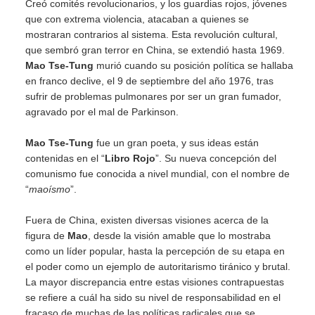
Creó comités revolucionarios, y los guardias rojos, jóvenes
que con extrema violencia, atacaban a quienes se
mostraran contrarios al sistema. Esta revolución cultural,
que sembró gran terror en China, se extendió hasta 1969.
Mao Tse-Tung
murió cuando su posición política se hallaba
en franco declive, el 9 de septiembre del año 1976, tras
sufrir de problemas pulmonares por ser un gran fumador,
agravado por el mal de Parkinson.
Mao Tse-Tung
fue un gran poeta, y sus ideas están
contenidas en el “
Libro Rojo
”. Su nueva concepción del
comunismo fue conocida a nivel mundial, con el nombre de
“
maoísmo
”.
Fuera de China, existen diversas visiones acerca de la
figura de
Mao
, desde la visión amable que lo mostraba
como un líder popular, hasta la percepción de su etapa en
el poder como un ejemplo de autoritarismo tiránico y brutal.
La mayor discrepancia entre estas visiones contrapuestas
se refiere a cuál ha sido su nivel de responsabilidad en el
fracaso de muchas de las políticas radicales que se