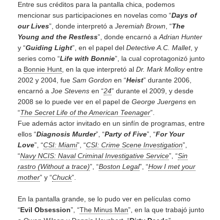
Entre sus créditos para la pantalla chica, podemos
mencionar sus participaciones en novelas como “
Days of
our Lives
”, donde interpretó a
Jeremiah Brown
, “
The
Young and the Restless
”, donde encarnó a
Adrian Hunter
y “
Guiding Light
”, en el papel del
Detective A.C. Mallet
, y
series como “
Life with Bonnie
”, la cual coprotagonizó junto
a
Bonnie Hunt
, en la que interpretó al
Dr. Mark Molloy
entre
2002 y 2004, fue
Sam Gordon
en “
Heist
” durante 2006,
encarnó a
Joe Stevens
en “
24
” durante el 2009, y desde
2008 se lo puede ver en el papel de
George Juergens
en
“
The Secret Life of the American Teenager
”.
Fue además actor invitado en un sinfín de programas, entre
ellos “
Diagnosis Murder
”, “
Party of Five
”, “
For Your
Love
”, “
CSI: Miami
”, “
CSI: Crime Scene Investigation
”,
“
Navy NCIS: Naval Criminal Investigative Service
”, “
Sin
rastro (Without a trace)
”, “
Boston Legal
”, “
How I met your
mother
” y “
Chuck
”.
En la pantalla grande, se lo pudo ver en películas como
“
Evil Obsession
”, “
The Minus Man
”, en la que trabajó junto