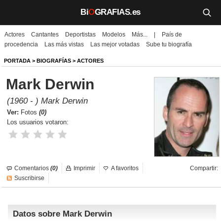
Bi
O
GRAFIAS.es
Actores
Cantantes
Deportistas
Modelos
Más...
|
País de
Biografías
procedencia
Las más vistas
Las mejor votadas
Sube tu biografía
Películas
PORTADA
>
BIOGRAFÍAS
>
ACTORES
Mark Derwin
TV
(1960 - ) Mark Derwin
Música
Ver:
Fotos
(0)
Los usuarios votaron:
Un día como hoy
Videos
Comentarios
(0)
Imprimir
A favoritos
Compartir:
Galerías
Suscribirse
Noticias
Datos sobre Mark Derwin
Iniciar sesión
Crear cuenta