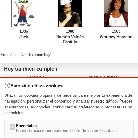
1996
1988
1963
Jack
Ramón Valdés
Whitney Houston
Castillo
Ver más de "Un día como hoy"
Hoy también cumplen
Juanes (54)
Audrey Tautou (48)
Liz Vassey (54)
Melanie Griffith (69)
Este sitio utiliza cookies
Jessica Capshaw (50)
Gillian Anderson (58)
Sam Elliott (82)
The Edge (65)
Utilizamos cookies propias y de terceros para mejorar tu experiencia de
Jarvis Hayes (45)
Anna Kendrick (41)
navegación, personalizar el contenido y analizar nuestro tráfico. Puedes
aceptar todas las cookies, configurar tus preferencias o rechazar las no
Nacimientos y estrenos en la fecha
esenciales.
DD/MM
/
Esenciales
Necesarias para el funcionamiento del sitio. No pueden desactivarse.