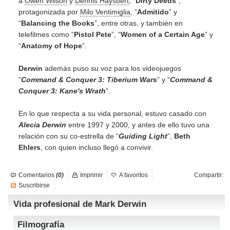
a
Owen Wilson
y
Dennis Haysbert
, “
Dirty Deeds
”,
protagonizada por
Milo Ventimiglia
, “
Admitido
” y
“
Balancing the Books
”, entre otras, y también en
telefilmes como “
Pistol Pete
”, “
Women of a Certain Age
” y
“
Anatomy of Hope
”.
Derwin
además puso su voz para los videojuegos
“
Command & Conquer 3: Tiberium Wars
” y “
Command &
Conquer 3: Kane's Wrath
”.
En lo que respecta a su vida personal, estuvo casado con
Alecia Derwin
entre 1997 y 2000, y antes de ello tuvo una
relación con su co-estrella de “
Guiding Light
”,
Beth
Ehlers
, con quien incluso llegó a convivir.
Comentarios
(0)
Imprimir
A favoritos
Compartir:
Suscribirse
Vida profesional de Mark Derwin
Filmografía