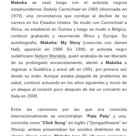
Makeba
se casó luego con el activista negroa
estadounidense Stokely Carmichael en 1968 (divorciada en
1979), una circunstancia que condujo al declive de su
carrera en los Estados Unidos. Se mudó con Carmichael a
África, se estableció en Guinea y luego se mudó a Bélgica,
continuó grabando y recorriendo África y Europa. Su
autobiografía,
Makeba: My Story
(coescrita con James
Hall), apareció en 1988. En 1990, el activista negro
sudafricano
Nelson Mandela
, quien acababa de ser liberado
de su prolongado encarcelamiento, alentó a
Makeba
a
regresar a Sudáfrica y actuó allí en 1991, por primera vez
desde su exilio. Aunque estaba plagada de problemas de
salud, continuó actuando en los años siguientes y murió de
un ataque al corazón poco después de dar un concierto en
Italia en 2008.
Entre las canciones por las que era conocida
internacionalmente se encontraban "
Pata Pata
" y una.
conocida como "
Click Song
" en inglés ("Qongqothwane" en
Xhosa); ambas presentaban los sonidos distintivos de su