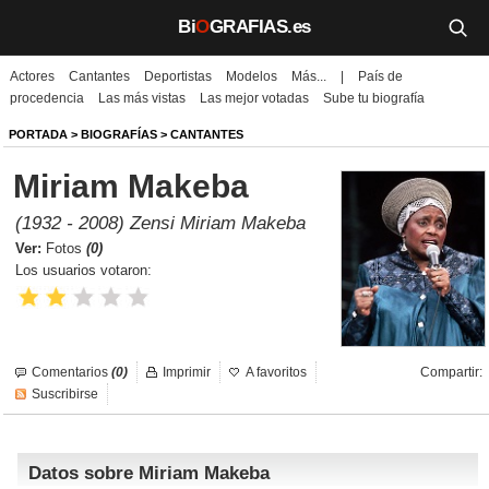
Bi
O
GRAFIAS.es
Actores
Cantantes
Deportistas
Modelos
Más...
|
País de
Biografías
procedencia
Las más vistas
Las mejor votadas
Sube tu biografía
Películas
PORTADA
>
BIOGRAFÍAS
>
CANTANTES
Miriam Makeba
TV
(1932 - 2008) Zensi Miriam Makeba
Música
Ver:
Fotos
(0)
Los usuarios votaron:
Un día como hoy
Videos
Comentarios
(0)
Imprimir
A favoritos
Compartir:
Galerías
Suscribirse
Noticias
Datos sobre Miriam Makeba
Iniciar sesión
Crear cuenta