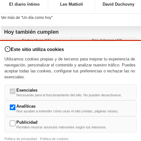
El diario íntimo
Leo Mattioli
David Duchovny
Ver más de "Un día como hoy"
Hoy también cumplen
Carlos Vives (65)
Eric Johnson (47)
Emil Nolde (-)
Erik King (17)
Este sitio utiliza cookies
Nicholas Ray (-)
Liam James (30)
Charlize Theron (51)
Wayne Knight (71)
Utilizamos cookies propias y de terceros para mejorar tu experiencia de
Maggie Wheeler (65)
Michael Shannon (52)
navegación, personalizar el contenido y analizar nuestro tráfico. Puedes
aceptar todas las cookies, configurar tus preferencias o rechazar las no
Nacimientos y estrenos en la fecha
esenciales.
DD/MM
/
Esenciales
Necesarias para el funcionamiento del sitio. No pueden desactivarse.
Analíticas
Nos ayudan a entender cómo usas el sitio (visitas, páginas vistas).
Buscar biografías >
A
-
B
-
C
-
D
-
E
-
F
-
G
-
H
-
I
-
J
-
K
-
L
-
M
-
N
-
O
-
P
-
Q
-
R
-
S
-
T
-
U
-
V
-
W
-
X
-
Y
-
Z
Publicidad
Permiten mostrar anuncios relevantes según tus intereses.
Política de privacidad
·
Política de cookies