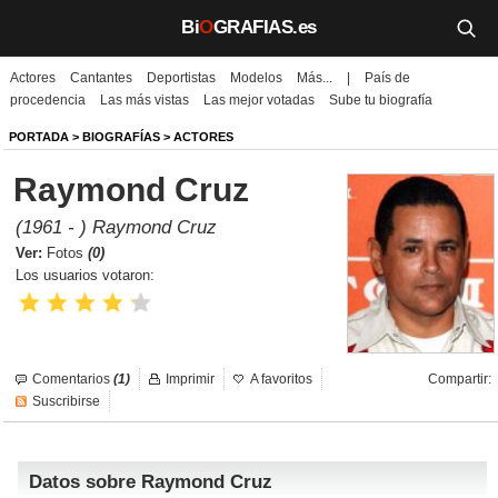
Bi
O
GRAFIAS.es
Actores
Cantantes
Deportistas
Modelos
Más...
|
País de
Biografías
procedencia
Las más vistas
Las mejor votadas
Sube tu biografía
Películas
PORTADA
>
BIOGRAFÍAS
>
ACTORES
Raymond Cruz
TV
(1961 - ) Raymond Cruz
Música
Ver:
Fotos
(0)
Los usuarios votaron:
Un día como hoy
Videos
Comentarios
(1)
Imprimir
A favoritos
Compartir:
Galerías
Suscribirse
Noticias
Datos sobre Raymond Cruz
Iniciar sesión
Crear cuenta