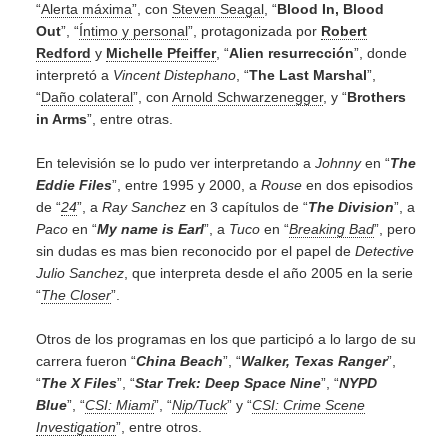
“
Alerta máxima
”, con
Steven Seagal
, “
Blood In, Blood
Out
”, “
Íntimo y personal
”, protagonizada por
Robert
Redford
y
Michelle Pfeiffer
, “
Alien resurrección
”, donde
interpretó a
Vincent Distephano
, “
The Last Marshal
”,
“
Daño colateral
”, con
Arnold Schwarzenegger
, y “
Brothers
in Arms
”, entre otras.
En televisión se lo pudo ver interpretando a
Johnny
en “
The
Eddie Files
”, entre 1995 y 2000, a
Rouse
en dos episodios
de “
24
”, a
Ray Sanchez
en 3 capítulos de “
The Division
”, a
Paco
en “
My name is Earl
”, a
Tuco
en “
Breaking Bad
”, pero
sin dudas es mas bien reconocido por el papel de
Detective
Julio Sanchez
, que interpreta desde el año 2005 en la serie
“
The Closer
”.
Otros de los programas en los que participó a lo largo de su
carrera fueron “
China Beach
”, “
Walker, Texas Ranger
”,
“
The X Files
”, “
Star Trek: Deep Space Nine
”, “
NYPD
Blue
”, “
CSI: Miami
”, “
Nip/Tuck
” y “
CSI: Crime Scene
Investigation
”, entre otros.