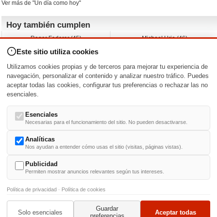
Ver más de "Un día como hoy"
Hoy también cumplen
Roger Federer (45)
Michael Urie (46)
Cecilia Roth (70)
Peyton List (40)
Este sitio utiliza cookies
Dustin Hoffman (89)
Emiliano Zapata (-)
Martin Brest (75)
Jimmy Jean-Louis (58)
Utilizamos cookies propias y de terceros para mejorar tu experiencia de
Adam Roarke (89)
Ken Baumann (37)
navegación, personalizar el contenido y analizar nuestro tráfico. Puedes
aceptar todas las cookies, configurar tus preferencias o rechazar las no
Nacimientos y estrenos en la fecha
esenciales.
DD/MM
/
Esenciales
Necesarias para el funcionamiento del sitio. No pueden desactivarse.
Analíticas
Nos ayudan a entender cómo usas el sitio (visitas, páginas vistas).
Buscar biografías >
A
-
B
-
C
-
D
-
E
-
F
-
G
-
H
-
I
-
J
-
K
-
L
-
M
-
N
-
O
-
P
-
Q
-
R
-
S
-
T
-
U
-
V
-
W
-
X
-
Y
-
Z
Publicidad
Permiten mostrar anuncios relevantes según tus intereses.
Política de privacidad
·
Política de cookies
Guardar
© 1999-2014. Todos los derechos reservados.
Condiciones de uso
y
Política de Privacid
Solo esenciales
Aceptar todas
preferencias