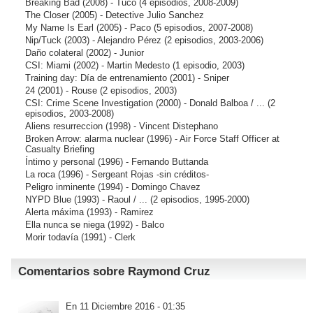
Breaking Bad
(2008) - Tuco (4 episodios, 2008-2009)
The Closer
(2005) - Detective Julio Sanchez
My Name Is Earl
(2005) - Paco (5 episodios, 2007-2008)
Nip/Tuck
(2003) - Alejandro Pérez (2 episodios, 2003-2006)
Daño colateral
(2002) - Junior
CSI: Miami
(2002) - Martin Medesto (1 episodio, 2003)
Training day: Día de entrenamiento
(2001) - Sniper
24
(2001) - Rouse (2 episodios, 2003)
CSI: Crime Scene Investigation
(2000) - Donald Balboa / ... (2
episodios, 2003-2008)
Aliens resurreccion
(1998) - Vincent Distephano
Broken Arrow: alarma nuclear
(1996) - Air Force Staff Officer at
Casualty Briefing
Íntimo y personal
(1996) - Fernando Buttanda
La roca
(1996) - Sergeant Rojas -sin créditos-
Peligro inminente
(1994) - Domingo Chavez
NYPD Blue
(1993) - Raoul / ... (2 episodios, 1995-2000)
Alerta máxima
(1993) - Ramirez
Ella nunca se niega
(1992) - Balco
Morir todavía
(1991) - Clerk
Comentarios sobre Raymond Cruz
En 11 Diciembre 2016 - 01:35