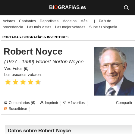
Bi
O
GRAFIAS.es
Actores
Cantantes
Deportistas
Modelos
Más...
|
País de
Biografías
procedencia
Las más vistas
Las mejor votadas
Sube tu biografía
Películas
PORTADA
>
BIOGRAFÍAS
>
INVENTORES
Robert Noyce
TV
(1927 - 1990) Robert Norton Noyce
Música
Ver:
Fotos
(0)
Los usuarios votaron:
Un día como hoy
Videos
Comentarios
(0)
Imprimir
A favoritos
Compartir:
Galerías
Suscribirse
Noticias
Datos sobre Robert Noyce
Iniciar sesión
Crear cuenta