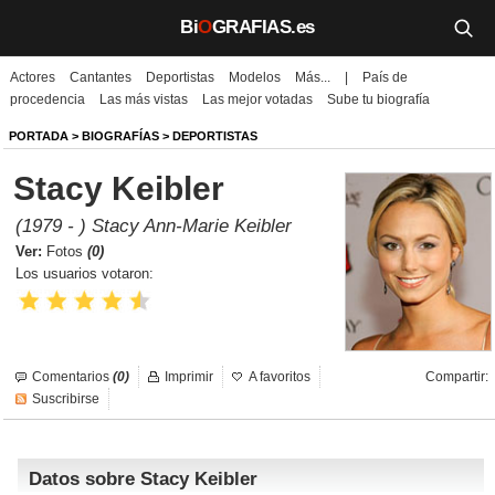
Bi
O
GRAFIAS.es
Actores
Cantantes
Deportistas
Modelos
Más...
|
País de
Biografías
procedencia
Las más vistas
Las mejor votadas
Sube tu biografía
Películas
PORTADA
>
BIOGRAFÍAS
>
DEPORTISTAS
Stacy Keibler
TV
(1979 - ) Stacy Ann-Marie Keibler
Música
Ver:
Fotos
(0)
Los usuarios votaron:
Un día como hoy
Videos
Comentarios
(0)
Imprimir
A favoritos
Compartir:
Galerías
Suscribirse
Noticias
Datos sobre Stacy Keibler
Iniciar sesión
Crear cuenta