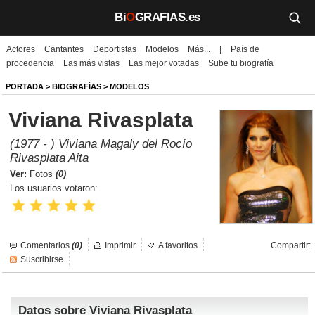
Bi
O
GRAFIAS.es
Actores
Cantantes
Deportistas
Modelos
Más...
|
País de
Biografías
procedencia
Las más vistas
Las mejor votadas
Sube tu biografía
Películas
PORTADA
>
BIOGRAFÍAS
>
MODELOS
Viviana Rivasplata
TV
(1977 - ) Viviana Magaly del Rocío
Música
Rivasplata Aita
Ver:
Fotos
(0)
Un día como hoy
Los usuarios votaron:
Videos
Galerías
Comentarios
(0)
Imprimir
A favoritos
Compartir:
Suscribirse
Noticias
Datos sobre Viviana Rivasplata
Iniciar sesión
Crear cuenta