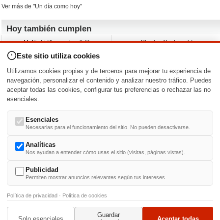
Ver más de "Un día como hoy"
Hoy también cumplen
M. Night Shyamalan (56)
Charles Crichton (-)
Claudio Basso (49)
Jesse Ferguson (68)
Este sitio utiliza cookies
Andy Warhol (98)
Michelle Yeoh (64)
Melissa George (50)
Jeremy Ratchford (61)
Utilizamos cookies propias y de terceros para mejorar tu experiencia de
Vera Farmiga (53)
Jason O’Mara (54)
navegación, personalizar el contenido y analizar nuestro tráfico. Puedes
aceptar todas las cookies, configurar tus preferencias o rechazar las no
Nacimientos y estrenos en la fecha
esenciales.
DD/MM
/
Esenciales
Necesarias para el funcionamiento del sitio. No pueden desactivarse.
Analíticas
Nos ayudan a entender cómo usas el sitio (visitas, páginas vistas).
Buscar biografías >
A
-
B
-
C
-
D
-
E
-
F
-
G
-
H
-
I
-
J
-
K
-
L
-
M
-
N
-
O
-
P
-
Q
-
R
-
S
-
T
-
U
-
V
-
W
-
X
-
Y
-
Z
Publicidad
Permiten mostrar anuncios relevantes según tus intereses.
Política de privacidad
·
Política de cookies
Guardar
© 1999-2014. Todos los derechos reservados.
Condiciones de uso
y
Política de Privacid
Solo esenciales
Aceptar todas