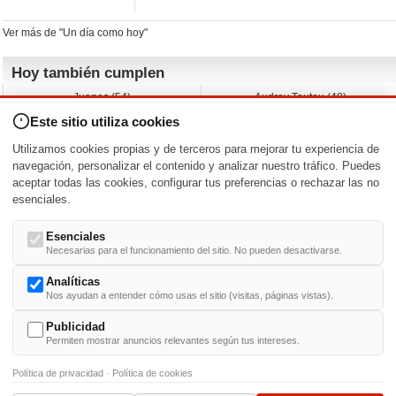
Ver más de "Un día como hoy"
Hoy también cumplen
Juanes (54)
Audrey Tautou (48)
Liz Vassey (54)
Melanie Griffith (69)
Este sitio utiliza cookies
Jessica Capshaw (50)
Gillian Anderson (58)
Sam Elliott (82)
The Edge (65)
Utilizamos cookies propias y de terceros para mejorar tu experiencia de
Jarvis Hayes (45)
Anna Kendrick (41)
navegación, personalizar el contenido y analizar nuestro tráfico. Puedes
aceptar todas las cookies, configurar tus preferencias o rechazar las no
Nacimientos y estrenos en la fecha
esenciales.
DD/MM
/
Esenciales
Necesarias para el funcionamiento del sitio. No pueden desactivarse.
Analíticas
Nos ayudan a entender cómo usas el sitio (visitas, páginas vistas).
Buscar biografías >
A
-
B
-
C
-
D
-
E
-
F
-
G
-
H
-
I
-
J
-
K
-
L
-
M
-
N
-
O
-
P
-
Q
-
R
-
S
-
T
-
U
-
V
-
W
-
X
-
Y
-
Z
Publicidad
Permiten mostrar anuncios relevantes según tus intereses.
Política de privacidad
·
Política de cookies