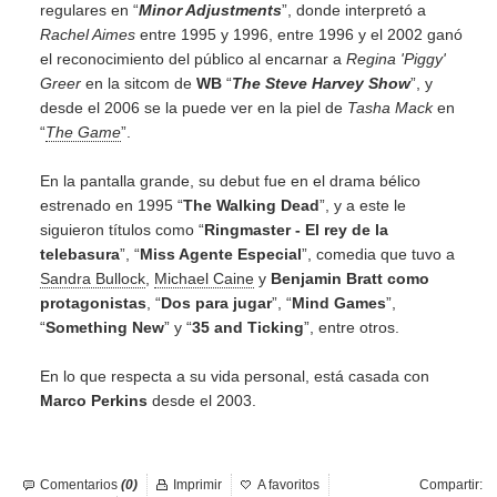
regulares en “
Minor Adjustments
”, donde interpretó a
Rachel Aimes
entre 1995 y 1996, entre 1996 y el 2002 ganó
el reconocimiento del público al encarnar a
Regina 'Piggy'
Greer
en la sitcom de
WB
“
The Steve Harvey Show
”, y
desde el 2006 se la puede ver en la piel de
Tasha Mack
en
“
The Game
”.
En la pantalla grande, su debut fue en el drama bélico
estrenado en 1995 “
The Walking Dead
”, y a este le
siguieron títulos como “
Ringmaster - El rey de la
telebasura
”, “
Miss Agente Especial
”, comedia que tuvo a
Sandra Bullock
,
Michael Caine
y
Benjamin Bratt como
protagonistas
, “
Dos para jugar
”, “
Mind Games
”,
“
Something New
” y “
35 and Ticking
”, entre otros.
En lo que respecta a su vida personal, está casada con
Marco Perkins
desde el 2003.
Comentarios
(0)
Imprimir
A favoritos
Compartir: