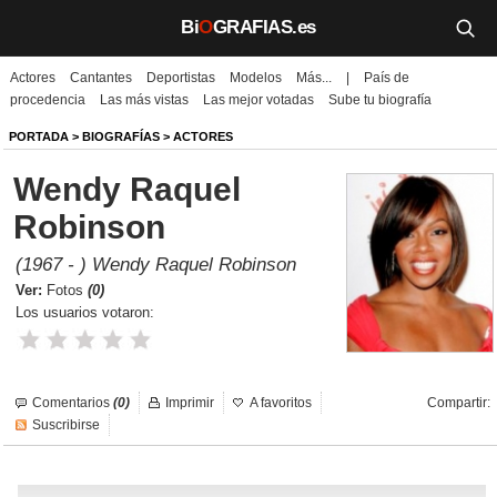
Bi
O
GRAFIAS.es
Actores
Cantantes
Deportistas
Modelos
Más...
|
País de
Biografías
procedencia
Las más vistas
Las mejor votadas
Sube tu biografía
Películas
PORTADA
>
BIOGRAFÍAS
>
ACTORES
Wendy Raquel
TV
Robinson
Música
(1967 - ) Wendy Raquel Robinson
Un día como hoy
Ver:
Fotos
(0)
Los usuarios votaron:
Videos
Galerías
Comentarios
(0)
Imprimir
A favoritos
Compartir:
Suscribirse
Noticias
Iniciar sesión
Crear cuenta