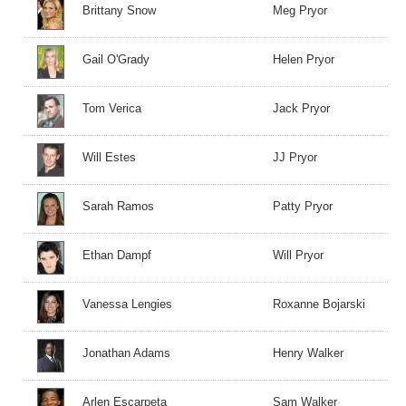
Brittany Snow
Meg Pryor
Gail O'Grady
Helen Pryor
Tom Verica
Jack Pryor
Will Estes
JJ Pryor
Sarah Ramos
Patty Pryor
Ethan Dampf
Will Pryor
Vanessa Lengies
Roxanne Bojarski
Jonathan Adams
Henry Walker
Arlen Escarpeta
Sam Walker