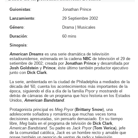
Guionistas
:
Jonathan Prince
Lanzamiento
:
29 Septiembre 2002
Género
:
Drama
|
Musicales
Duración
:
60 mins
Sinopsis
:
American Dreams
es una serie dramática de televisión
estadounidense, estrenada en la cadena
NBC
de televisión el 29 de
setiembre de 2002; creada por
Jonathan Prince
y desarrollada por
Josh Goldstein
y
Prince
; éste último también productor ejecutivo
junto con
Dick Clark
.
La serie, ambientada en la ciudad de Philadelphia a mediados de la
década del '60, cuenta los acontecimientos más importantes de la
época, siguiendo el día a día de la familia
Pryor
y mostrando el
detrás de cámaras de un programa que hizo historia en los Estados
Unidos,
American Bandstand
.
Protagonista principal es
Meg Pryor
(
Brittany Snow
), una
adolescente soñadora y romántica que muchas veces toma
decisiones apresuradas, sin pensarlo demasiado. En su tiempo
libre,
Meg
baila en el programa de telvisión de
Dick Clark
,
American Bandstand
. Su padre es
Jack Pryor
(
Tom Verica
), jefe
de la comunidad católica,
Jack
es un hombre recto y amable que
posee también un negocio de ventas de radio y televisión.