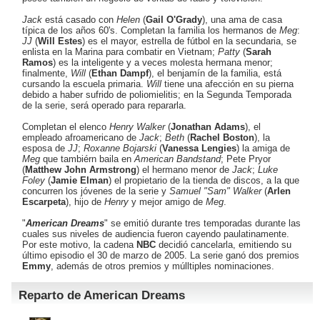
Jack
está casado con
Helen
(
Gail O'Grady
), una ama de casa
típica de los años 60's. Completan la familia los hermanos de
Meg
:
JJ
(
Will Estes
) es el mayor, estrella de fútbol en la secundaria, se
enlista en la Marina para combatir en Vietnam;
Patty
(
Sarah
Ramos
) es la inteligente y a veces molesta hermana menor;
finalmente,
Will
(
Ethan Dampf
), el benjamín de la familia, está
cursando la escuela primaria.
Will
tiene una afección en su pierna
debido a haber sufrido de poliomielitis; en la Segunda Temporada
de la serie, será operado para repararla.
Completan el elenco
Henry Walker
(
Jonathan Adams
), el
empleado afroamericano de
Jack
;
Beth
(
Rachel Boston
), la
esposa de
JJ
;
Roxanne Bojarski
(
Vanessa Lengies
) la amiga de
Meg
que tambiérn baila en
American Bandstand
; Pete Pryor
(
Matthew John Armstrong
) el hermano menor de
Jack
;
Luke
Foley
(
Jamie Elman
) el propietario de la tienda de discos, a la que
concurren los jóvenes de la serie y
Samuel "Sam" Walker
(
Arlen
Escarpeta
), hijo de
Henry
y mejor amigo de
Meg
.
"
American Dreams
" se emitió durante tres temporadas durante las
cuales sus niveles de audiencia fueron cayendo paulatinamente.
Por este motivo, la cadena
NBC
decidió cancelarla, emitiendo su
último episodio el 30 de marzo de 2005. La serie ganó dos premios
Emmy
, además de otros premios y múlltiples nominaciones.
Reparto de American Dreams