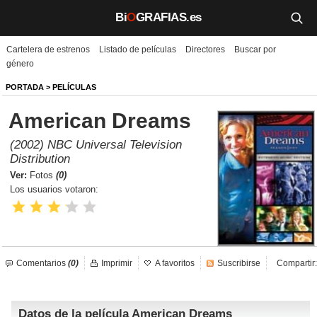
Bi
O
GRAFIAS.es
Cartelera de estrenos
Listado de películas
Directores
Buscar por
Biografías
género
Películas
PORTADA
>
PELÍCULAS
American Dreams
TV
(2002) NBC Universal Television
Música
Distribution
Ver:
Fotos
(0)
Un día como hoy
Los usuarios votaron:
Videos
Galerías
Comentarios
(0)
Imprimir
A favoritos
Suscribirse
Compartir:
Noticias
Datos de la película American Dreams
Iniciar sesión
Crear cuenta