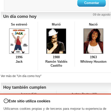
09 de agosto
Un día como hoy
Se estrenó
Murió
Nació
1996
1988
1963
Jack
Ramón Valdés
Whitney Houston
Castillo
Ver más de "Un día como hoy"
Hoy también cumplen
Juanes (54)
Audrey Tautou (48)
Liz Vassey (54)
Melanie Griffith (69)
Este sitio utiliza cookies
Jessica Capshaw (50)
Gillian Anderson (58)
Sam Elliott (82)
The Edge (65)
Utilizamos cookies propias y de terceros para mejorar tu experiencia de