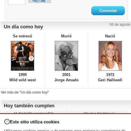
06 de agosto
Un día como hoy
Se estrenó
Murió
Nació
1999
2001
1972
Wild wild west
Jorge Amado
Geri Halliwell
Ver más de "Un día como hoy"
Hoy también cumplen
M. Night Shyamalan (56)
Charles Crichton (-)
Claudio Basso (49)
Jesse Ferguson (68)
Este sitio utiliza cookies
Andy Warhol (98)
Michelle Yeoh (64)
Melissa George (50)
Jeremy Ratchford (61)
Utilizamos cookies propias y de terceros para mejorar tu experiencia de