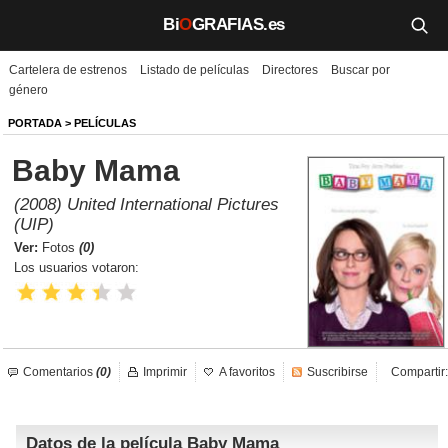
Bi
O
GRAFIAS.es
Cartelera de estrenos
Listado de películas
Directores
Buscar por
Biografías
género
Películas
PORTADA
>
PELÍCULAS
Baby Mama
TV
(2008) United International Pictures
Música
(UIP)
Ver:
Fotos
(0)
Un día como hoy
Los usuarios votaron:
Videos
Galerías
Comentarios
(0)
Imprimir
A favoritos
Suscribirse
Compartir:
Noticias
Datos de la película Baby Mama
Iniciar sesión
Crear cuenta