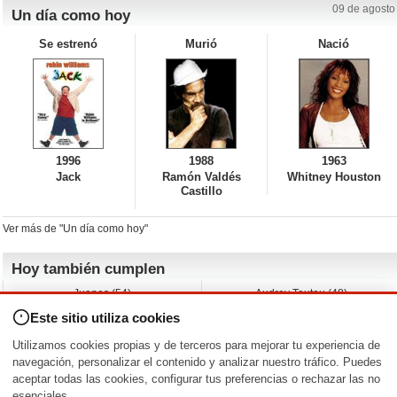
09 de agosto
Un día como hoy
Se estrenó
Murió
Nació
1996
1988
1963
Jack
Ramón Valdés
Whitney Houston
Castillo
Ver más de "Un día como hoy"
Hoy también cumplen
Juanes (54)
Audrey Tautou (48)
Liz Vassey (54)
Melanie Griffith (69)
Este sitio utiliza cookies
Jessica Capshaw (50)
Gillian Anderson (58)
Sam Elliott (82)
The Edge (65)
Utilizamos cookies propias y de terceros para mejorar tu experiencia de
Jarvis Hayes (45)
Anna Kendrick (41)
navegación, personalizar el contenido y analizar nuestro tráfico. Puedes
aceptar todas las cookies, configurar tus preferencias o rechazar las no
Nacimientos y estrenos en la fecha
esenciales.