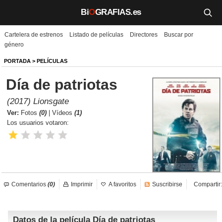
Bi
O
GRAFIAS.es
Cartelera de estrenos
Listado de películas
Directores
Buscar por
Biografías
género
Películas
PORTADA
>
PELÍCULAS
Día de patriotas
TV
(2017) Lionsgate
Música
Ver:
Fotos
(0)
|
Vídeos
(1)
Los usuarios votaron:
Un día como hoy
Videos
Galerías
Comentarios
(0)
Imprimir
A favoritos
Suscribirse
Compartir:
Noticias
Datos de la película Día de patriotas
Iniciar sesión
Crear cuenta