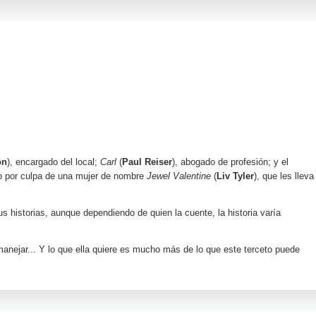
on
), encargado del local;
Carl
(
Paul Reiser
), abogado de profesión; y el
to por culpa de una mujer de nombre
Jewel Valentine
(
Liv Tyler
), que les lleva
s historias, aunque dependiendo de quien la cuente, la historia varía
anejar... Y lo que ella quiere es mucho más de lo que este terceto puede