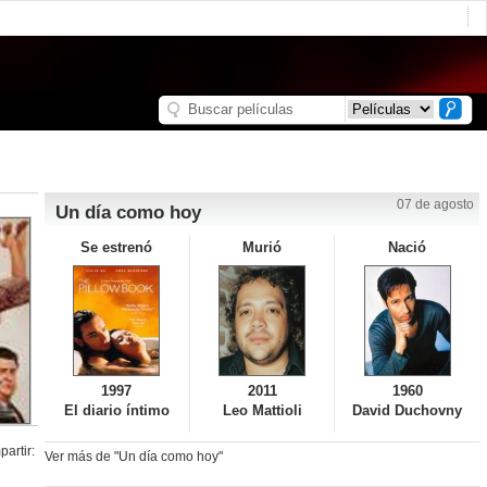
07 de agosto
Un día como hoy
Se estrenó
Murió
Nació
1997
2011
1960
El diario íntimo
Leo Mattioli
David Duchovny
artir:
Ver más de "Un día como hoy"