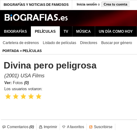
Inicia sesión
o
Crea tu cuenta
BIOGRAFÍAS Y NOTICIAS DE FAMOSOS
BIOGRAFÍAS
PELÍCULAS
TV
MÚSICA
UN DÍA COMO HOY
Cartelera de estrenos
Listado de películas
Directores
Buscar por género
PORTADA
>
PELÍCULAS
Divina pero peligrosa
(2001) USA Films
Ver:
Fotos
(0)
Los usuarios votaron:
Comentarios
(0)
Imprimir
A favoritos
Suscribirse