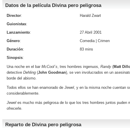
Datos de la película Divina pero peligrosa
Director
:
Harald Zwart
Guionistas
:
Lanzamiento
:
27 Abril 2001
Género
:
Comedia
|
Crimen
Duración
:
83 mins
Sinopsis
:
Una noche en el bar
McCool´s
, tres hombres ingenuos,
Randy
(
Matt Dill
detective
Dehling
(
John Goodman
), se ven involucrados en un asesina
borde del abismo.
Todos ellos se han enamorado de
Jewel
, y en la misma noche cuentan su
considerablemente.
Jewel
es mucho más peligrosa de lo que los tres hombres juntos puden m
ofrecerle.
Reparto de Divina pero peligrosa