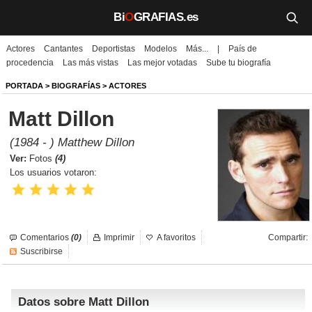
Bi
O
GRAFIAS.es
Actores
Cantantes
Deportistas
Modelos
Más...
|
País de
Biografías
procedencia
Las más vistas
Las mejor votadas
Sube tu biografía
Películas
PORTADA
>
BIOGRAFÍAS
>
ACTORES
Matt Dillon
TV
(1984 - ) Matthew Dillon
Música
Ver:
Fotos
(4)
Los usuarios votaron:
Un día como hoy
Videos
Comentarios
(0)
Imprimir
A favoritos
Compartir:
Galerías
Suscribirse
Noticias
Datos sobre Matt Dillon
Iniciar sesión
Crear cuenta