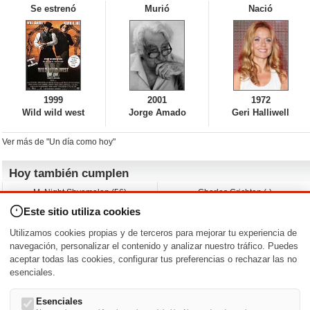
Se estrenó
Murió
Nació
1999
2001
1972
Wild wild west
Jorge Amado
Geri Halliwell
Ver más de "Un día como hoy"
Hoy también cumplen
M. Night Shyamalan (56)
Charles Crichton (-)
Claudio Basso (49)
Jesse Ferguson (68)
Este sitio utiliza cookies
Andy Warhol (98)
Michelle Yeoh (64)
Melissa George (50)
Jeremy Ratchford (61)
Utilizamos cookies propias y de terceros para mejorar tu experiencia de
Vera Farmiga (53)
Jason O’Mara (54)
navegación, personalizar el contenido y analizar nuestro tráfico. Puedes
aceptar todas las cookies, configurar tus preferencias o rechazar las no
Nacimientos y estrenos en la fecha
esenciales.
DD/MM
/
Esenciales