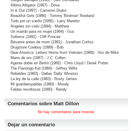
Albino Alligator
(1997) - Dova
In & Out
(1997) - Cameron Drake
Beautiful Girls
(1996) - Tommy 'Birdman' Rowland
Todo por un sueño
(1995) - Larry Maretto
Ángeles sin cielo
(1994) - Matthew
Un marido para mi mujer
(1994) - Gus
Solteros
(1992) - Cliff Poncier
Bésame antes de morir
(1991) - Jonathan Corliss
Drugstore Cowboy
(1989) - Bob
Dear America: Letters Home from Vietnam
(1988) - Voz de Mike
Mano de oro
(1987) - J.C. Cullen
Agente doble en Berlín
(1985) - Chris Lloyd / Derek Potter
The Flamingo Kid
(1984) - Jeffrey Willis
Rebeldes
(1983) - Dallas 'Dally' Winston
La ley de la calle
(1983) - Rusty James
Mi guardaespaldas
(1980) - Moody
Faldas revoltosas
(1980) - Randy
Comentarios sobre Matt Dillon
No hay comentarios para mostrar.
Dejar un comentario