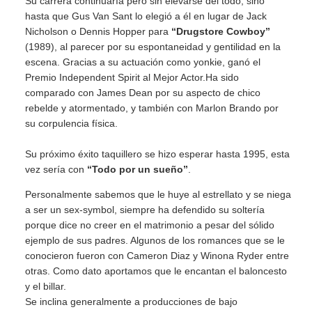
Su carrera continuaría pero sin elevarse del todo, sino
hasta que Gus Van Sant lo elegió a él en lugar de Jack
Nicholson o Dennis Hopper para
“Drugstore Cowboy”
(1989), al parecer por su espontaneidad y gentilidad en la
escena. Gracias a su actuación como yonkie, ganó el
Premio Independent Spirit al Mejor Actor.Ha sido
comparado con James Dean por su aspecto de chico
rebelde y atormentado, y también con Marlon Brando por
su corpulencia física.
Su próximo éxito taquillero se hizo esperar hasta 1995, esta
vez sería con
“Todo por un sueño”
.
Personalmente sabemos que le huye al estrellato y se niega
a ser un sex-symbol, siempre ha defendido su soltería
porque dice no creer en el matrimonio a pesar del sólido
ejemplo de sus padres. Algunos de los romances que se le
conocieron fueron con Cameron Diaz y Winona Ryder entre
otras. Como dato aportamos que le encantan el baloncesto
y el billar.
Se inclina generalmente a producciones de bajo