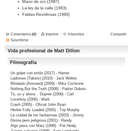
Mano de oro (1987)
La ley de la calle (1983)
Faldas Revoltosas (1980)
Comentarios
(0)
Imprimir
A favoritos
Compartir:
Suscribirse
Vida profesional de Matt Dillon
Filmografía
Un golpe con estilo
(2017) - Hamer
Ladrones (Takers)
(2010) - Jack Welles
Blindado (Armored)
(2009) - Mike Cochrone
Nothing But the Truth
(2008) - Patton Dubois
Tú, yo y ahora... Dupree
(2006) - Carl
Loverboy
(2006) - Mark
Crash
(2005) - Oficial John Ryan
Herbie Fully Loaded
(2005) - Trip Murphy
La ciudad de los fantasmas
(2003) - Jimmy
Divina pero peligrosa
(2001) - Randy
Algo pasa con Mary
(1998) - Pat Healy
Juegos salvajes
(1998) - Sam Lombardo