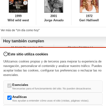
1999
2001
1972
Wild wild west
Jorge Amado
Geri Halliwell
Ver más de "Un día como hoy"
Hoy también cumplen
M. Night Shyamalan (56)
Charles Crichton (-)
Claudio Basso (49)
Jesse Ferguson (68)
Este sitio utiliza cookies
Andy Warhol (98)
Michelle Yeoh (64)
Melissa George (50)
Jeremy Ratchford (61)
Utilizamos cookies propias y de terceros para mejorar tu experiencia de
Vera Farmiga (53)
Jason O’Mara (54)
navegación, personalizar el contenido y analizar nuestro tráfico. Puedes
aceptar todas las cookies, configurar tus preferencias o rechazar las no
Nacimientos y estrenos en la fecha
esenciales.
DD/MM
/
Esenciales
Necesarias para el funcionamiento del sitio. No pueden desactivarse.
Analíticas
Nos ayudan a entender cómo usas el sitio (visitas, páginas vistas).
Buscar biografías >
A
-
B
-
C
-
D
-
E
-
F
-
G
-
H
-
I
-
J
-
K
-
L
-
M
-
N
-
O
-
P
-
Q
-
R
-
S