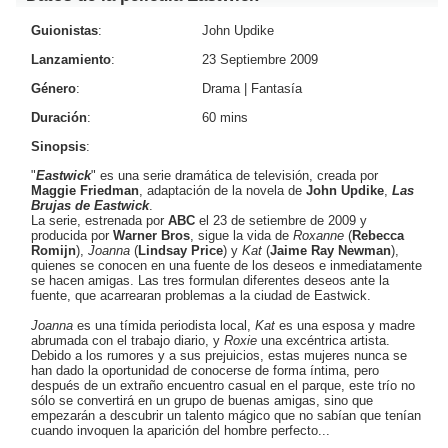
Guionistas
:
John Updike
Lanzamiento
:
23 Septiembre 2009
Género
:
Drama
|
Fantasía
Duración
:
60 mins
Sinopsis
:
"
Eastwick
"
es una serie dramática de televisión, creada por
Maggie Friedman
, adaptación de la novela de
John Updike
,
Las
Brujas de Eastwick
.
La serie, estrenada por
ABC
el 23 de setiembre de 2009 y
producida por
Warner Bros
, sigue la vida de
Roxanne
(
Rebecca
Romijn
),
Joanna
(
Lindsay Price
) y
Kat
(
Jaime Ray Newman
),
quienes se conocen en una fuente de los deseos e inmediatamente
se hacen amigas. Las tres formulan diferentes deseos ante la
fuente, que acarrearan problemas a la ciudad de Eastwick.
Joanna
es una tímida periodista local,
Kat
es una esposa y madre
abrumada con el trabajo diario, y
Roxie
una excéntrica artista.
Debido a los rumores y a sus prejuicios, estas mujeres nunca se
han dado la oportunidad de conocerse de forma íntima, pero
después de un extraño encuentro casual en el parque, este trío no
sólo se convertirá en un grupo de buenas amigas, sino que
empezarán a descubrir un talento mágico que no sabían que tenían
cuando invoquen la aparición del hombre perfecto...