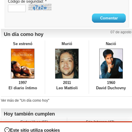
Código de seguridad: *
07 de agosto
Un día como hoy
Se estrenó
Murió
Nació
1997
2011
1960
El diario íntimo
Leo Mattioli
David Duchovny
Ver más de "Un día como hoy"
Hoy también cumplen
Carlos Vives (65)
Eric Johnson (47)
Emil Nolde (-)
Erik King (17)
Este sitio utiliza cookies