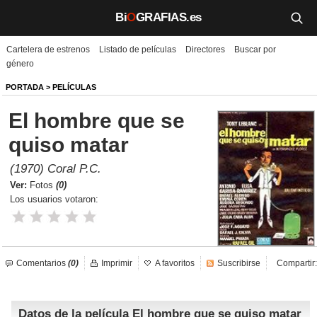
Bi
O
GRAFIAS.es
Cartelera de estrenos
Listado de películas
Directores
Buscar por
Biografías
género
Películas
PORTADA
>
PELÍCULAS
El hombre que se
TV
quiso matar
Música
(1970) Coral P.C.
Un día como hoy
Ver:
Fotos
(0)
Los usuarios votaron:
Videos
Galerías
Comentarios
(0)
Imprimir
A favoritos
Suscribirse
Compartir:
Noticias
Datos de la película El hombre que se quiso matar
Iniciar sesión
Crear cuenta