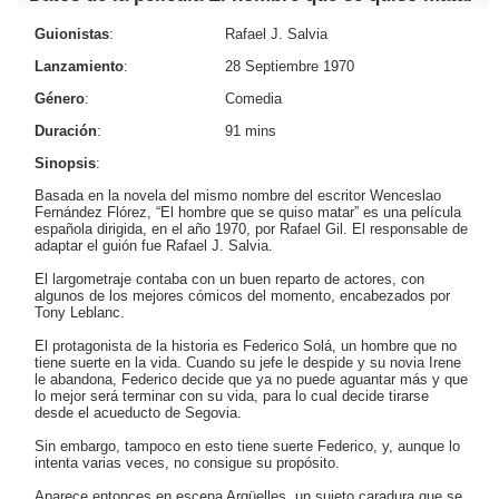
Guionistas
:
Rafael J. Salvia
Lanzamiento
:
28 Septiembre 1970
Género
:
Comedia
Duración
:
91 mins
Sinopsis
:
Basada en la novela del mismo nombre del escritor Wenceslao
Fernández Flórez, “El hombre que se quiso matar” es una película
española dirigida, en el año 1970, por Rafael Gil. El responsable de
adaptar el guión fue Rafael J. Salvia.
El largometraje contaba con un buen reparto de actores, con
algunos de los mejores cómicos del momento, encabezados por
Tony Leblanc.
El protagonista de la historia es Federico Solá, un hombre que no
tiene suerte en la vida. Cuando su jefe le despide y su novia Irene
le abandona, Federico decide que ya no puede aguantar más y que
lo mejor será terminar con su vida, para lo cual decide tirarse
desde el acueducto de Segovia.
Sin embargo, tampoco en esto tiene suerte Federico, y, aunque lo
intenta varias veces, no consigue su propósito.
Aparece entonces en escena Argüelles, un sujeto caradura que se