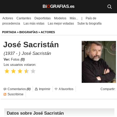
Bi
O
GRAFIAS.es
Actores
Cantantes
Deportistas
Modelos
Más...
|
País de
Biografías
procedencia
Las más vistas
Las mejor votadas
Sube tu biografía
Películas
PORTADA
>
BIOGRAFÍAS
>
ACTORES
José Sacristán
TV
(1937 - ) José Sacristán
Música
Ver:
Fotos
(0)
Los usuarios votaron:
Un día como hoy
Videos
Comentarios
(0)
Imprimir
A favoritos
Compartir:
Galerías
Suscribirse
Noticias
Datos sobre José Sacristán
Iniciar sesión
Crear cuenta