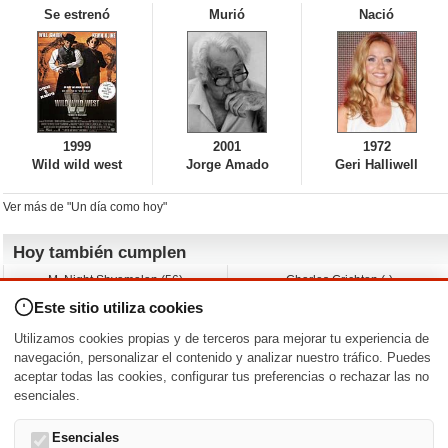
Se estrenó
Murió
Nació
1999
2001
1972
Wild wild west
Jorge Amado
Geri Halliwell
Ver más de "Un día como hoy"
Hoy también cumplen
M. Night Shyamalan (56)
Charles Crichton (-)
Claudio Basso (49)
Jesse Ferguson (68)
Este sitio utiliza cookies
Andy Warhol (98)
Michelle Yeoh (64)
Melissa George (50)
Jeremy Ratchford (61)
Utilizamos cookies propias y de terceros para mejorar tu experiencia de
Vera Farmiga (53)
Jason O’Mara (54)
navegación, personalizar el contenido y analizar nuestro tráfico. Puedes
aceptar todas las cookies, configurar tus preferencias o rechazar las no
Nacimientos y estrenos en la fecha
esenciales.
DD/MM
/
Esenciales