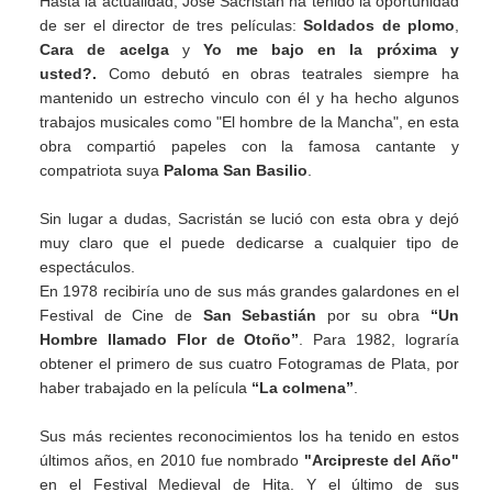
Hasta la actualidad, José Sacristán ha tenido la oportunidad
de ser el director de tres películas:
Soldados de plomo
,
Cara de acelga
y
Yo me bajo en la próxima y
usted?.
Como debutó en obras teatrales siempre ha
mantenido un estrecho vinculo con él y ha hecho algunos
trabajos musicales como "El hombre de la Mancha", en esta
obra compartió papeles con la famosa cantante y
compatriota suya
Paloma San Basilio
.
Sin lugar a dudas, Sacristán se lució con esta obra y dejó
muy claro que el puede dedicarse a cualquier tipo de
espectáculos.
En 1978 recibiría uno de sus más grandes galardones en el
Festival de Cine de
San Sebastián
por su obra
“Un
Hombre llamado Flor de Otoño”
. Para 1982, lograría
obtener el primero de sus cuatro Fotogramas de Plata, por
haber trabajado en la película
“La colmena”
.
Sus más recientes reconocimientos los ha tenido en estos
últimos años, en 2010 fue nombrado
"Arcipreste del Año"
en el Festival Medieval de Hita. Y el último de sus