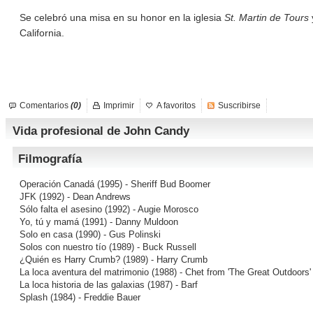
Se celebró una misa en su honor en la iglesia
St. Martin de Tours
California.
Comentarios
(0)
Imprimir
A favoritos
Suscribirse
Vida profesional de John Candy
Filmografía
Operación Canadá
(1995) - Sheriff Bud Boomer
JFK
(1992) - Dean Andrews
Sólo falta el asesino
(1992) - Augie Morosco
Yo, tú y mamá
(1991) - Danny Muldoon
Solo en casa
(1990) - Gus Polinski
Solos con nuestro tío
(1989) - Buck Russell
¿Quién es Harry Crumb?
(1989) - Harry Crumb
La loca aventura del matrimonio
(1988) - Chet from 'The Great Outdoors' 
La loca historia de las galaxias
(1987) - Barf
Splash
(1984) - Freddie Bauer