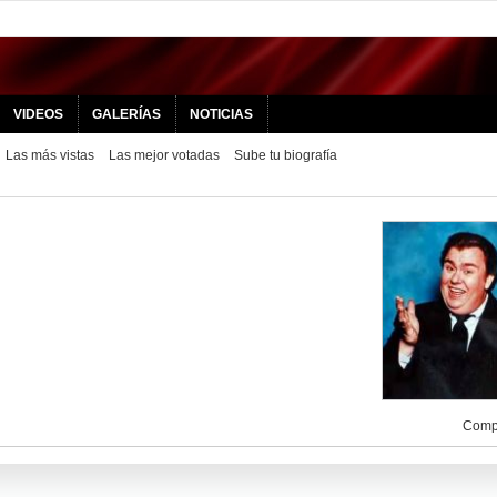
VIDEOS
GALERÍAS
NOTICIAS
Las más vistas
Las mejor votadas
Sube tu biografía
Compa