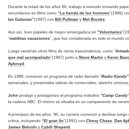
Durante la mitad de los años`80, trabajo a menudo tomando papel
secundarios en films como
“La tienda de los horrores
”(1986) co
las Galaxias”
(1987) con
Bill Pullman
y
Mel Brooks
.
Aun así, tuvo papeles de mayor envergadura en
“Voluntarios
”(1
“
malditas vacaciones
”, que fue considerada en todo el mundo co
Luego vendrían otros films de cierta trascendencia, como “
Armado
que mal acompañado
”(1987) junto a
Steve Martin
y
Kevin Bac
Aykroyd
.
En 1988, comenzó un programa de radio llamado “
Radio Kandy”
semanales, y presentaba sátiras de comerciales, sketchs cómicos
John
produjo y protagonizo el programa matutino
“Camp Candy
la cadena
NBC
. El mismo se situaba en un campamento de verano fi
A principios de los años `90, su carrera comenzó a declinar luego
critica, incluyendo
“El gran lío
”(1991) con
Chevy Chase
,
Dan Ay
James Belushi
y
Cybill Sheperd
.