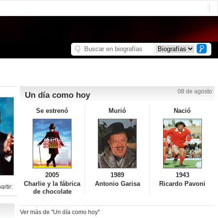
08 de agosto
Un día como hoy
Se estrenó
Murió
Nació
2005
1989
1943
Charlie y la fábrica
Antonio Garisa
Ricardo Pavoni
rtir:
de chocolate
Ver más de "Un día como hoy"