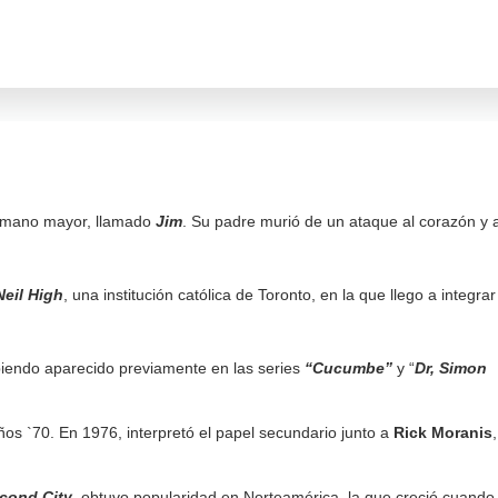
rmano mayor, llamado
Jim
. Su padre murió de un ataque al corazón y 
Neil High
, una institución católica de Toronto, en la que llego a integrar
biendo aparecido previamente en las series
“Cucumbe”
y “
Dr, Simon
ños `70. En 1976, interpretó el papel secundario junto a
Rick Moranis
,
cond City
, obtuvo popularidad en Norteamérica, la que creció cuando