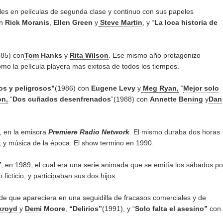
es en películas de segunda clase y continuo con sus papeles
n
Rick Moranis
,
Ellen Green
y
Steve Martin
, y “
La loca historia de
985) con
Tom Hanks
y
Rita Wilson
. Ese mismo año protagonizo
mo la película playera mas exitosa de todos los tiempos.
s y peligrosos”
(1986) con
Eugene Levy
y
Meg Ryan,
“
Mejor solo
on,
“
Dos cuñados desenfrenados
”(1988) con
Annette Bening
y
Dan
, en la emisora
Premiere Radio Network
. El mismo duraba dos horas
, y música de la época. El show termino en 1990.
”
, en 1989, el cual era una serie animada que se emitía los sábados po
cticio, y participaban sus dos hijos.
 de que apareciera en una seguidilla de fracasos comerciales y de
kroyd
y
Demi Moore
,
“Delirios”
(1991), y “
Solo falta el asesino”
con