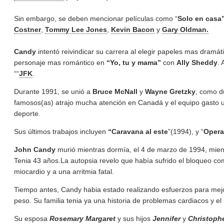
Sin embargo, se deben mencionar películas como “
Solo en casa
Costner
,
Tommy Lee Jones
,
Kevin Bacon
y
Gary Oldman.
Candy
intentó reivindicar su carrera al elegir papeles mas dramát
personaje mas romántico en
“Yo, tu y mama”
con
Ally Sheddy
. 
““
JFK
.
Durante 1991, se unió a
Bruce McNall
y
Wayne Gretzky
, como d
famosos(as) atrajo mucha atención en Canadá y el equipo gasto una 
deporte.
Sus últimos trabajos incluyen
“Caravana al este
”(1994), y “
Opera
John Candy
murió mientras dormía, el 4 de marzo de 1994, mien
Tenia 43 años.La autopsia revelo que había sufrido el bloqueo com
miocardio y a una arritmia fatal.
Tiempo antes, Candy habia estado realizando esfuerzos para mejo
peso. Su familia tenia ya una historia de problemas cardiacos y e
Su esposa
Rosemary Margaret
y sus hijos
Jennifer
y
Christoph