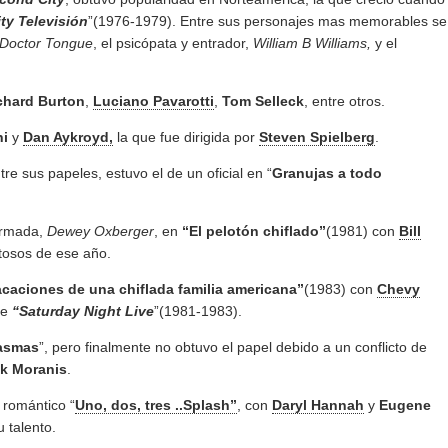
ty Televisión
”(1976-1979). Entre sus personajes mas memorables se
Doctor Tongue
, el psicópata y entrador,
William B Williams,
y el
chard Burton
,
Luciano Pavarotti
,
Tom Selleck
, entre otros.
hi
y
Dan Aykroyd,
la que fue dirigida por
Steven Spielberg
.
e sus papeles, estuvo el de un oficial en “
Granujas a todo
 armada,
Dewey Oxberger
, en
“El pelotón chiflado”
(1981) con
Bill
itosos de ese año.
caciones de una chiflada familia americana”
(1983) con
Chevy
ie
“Saturday Night Live
”(1981-1983).
asmas
”, pero finalmente no obtuvo el papel debido a un conflicto de
ck Moranis
.
t romántico “
Uno, dos, tres ..Splash”
, con
Daryl Hannah
y
Eugene
u talento.