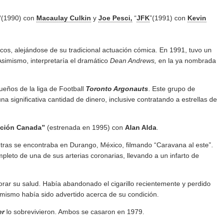
”
(1990) con
Macaulay Culkin
y
Joe Pesci,
“
JFK
”(1991) con
Kevin
icos, alejándose de su tradicional actuación cómica. En 1991, tuvo un
Asimismo, interpretaría el dramático
Dean Andrews,
en la ya nombrada
ueños de la liga de Football
Toronto Argonauts
. Este grupo de
significativa cantidad de dinero, inclusive contratando a estrellas de
ción Canada”
(estrenada en 1995) con
Alan Alda
.
tras se encontraba en Durango, México, filmando “Caravana al este”.
pleto de una de sus arterias coronarias, llevando a un infarto de
rar su salud. Había abandonado el cigarillo recientemente y perdido
l mismo había sido advertido acerca de su condición.
er
lo sobrevivieron. Ambos se casaron en 1979.