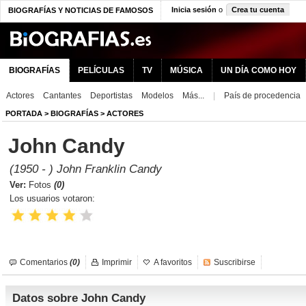
Inicia sesión
o
Crea tu cuenta
BIOGRAFÍAS Y NOTICIAS DE FAMOSOS
BIOGRAFÍAS
PELÍCULAS
TV
MÚSICA
UN DÍA COMO HOY
Actores
Cantantes
Deportistas
Modelos
Más...
|
País de procedencia
PORTADA
>
BIOGRAFÍAS
>
ACTORES
John Candy
(1950 - ) John Franklin Candy
Ver:
Fotos
(0)
Los usuarios votaron:
Comentarios
(0)
Imprimir
A favoritos
Suscribirse
Datos sobre John Candy