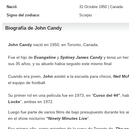
Nació
:
31 Octubre 1950 |
Canada
Signo del zodiaco
:
Scorpio
Biografía de John Candy
John Candy
nació en 1950, en Toronto, Canada.
Fue el hijo de
Evangeline
y
Sydney James Candy
y tenia un he
sus 35 años, y su abuelo había seguido este mismo final.
Cuando era joven,
John
asistió a la escuela para chicos,
Neil Mc
el equipo de football.
Su primer rol en una película fue en 1973, en “
Curso del 44”
, ha
Locke
”, ambas en 1972.
Luego fue parte de varios films de bajo presupuesto durante los a
en el show nocturno
“Ninety Minutes Live
”.
Ese mismo año, como miembro de la rama de Toronto de,
The se