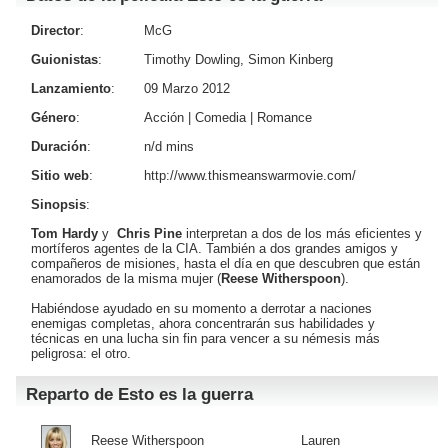
Director
:
McG
Guionistas
:
Timothy Dowling, Simon Kinberg
Lanzamiento
:
09 Marzo 2012
Género
:
Acción
|
Comedia
|
Romance
Duración
:
n/d mins
Sitio web
:
http://www.thismeanswarmovie.com/
Sinopsis
:
Tom Hardy
y
Chris Pine
interpretan a dos de los más eficientes y
mortíferos agentes de la CIA. También a dos grandes amigos y
compañeros de misiones, hasta el día en que descubren que están
enamorados de la misma mujer (
Reese Witherspoon
).
Habiéndose ayudado en su momento a derrotar a naciones
enemigas completas, ahora concentrarán sus habilidades y
técnicas en una lucha sin fin para vencer a su némesis más
peligrosa: el otro.
Reparto de Esto es la guerra
Reese Witherspoon
Lauren