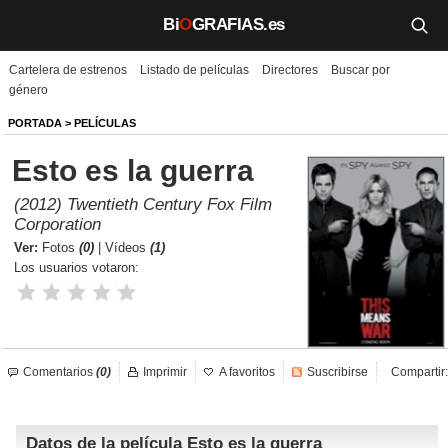
Bi
O
GRAFIAS.es
Cartelera de estrenos
Listado de películas
Directores
Buscar por
Biografías
género
Películas
PORTADA
>
PELÍCULAS
Esto es la guerra
TV
(2012) Twentieth Century Fox Film
Música
Corporation
Ver:
Fotos
(0)
|
Vídeos
(1)
Un día como hoy
Los usuarios votaron:
Videos
Galerías
Comentarios
(0)
Imprimir
A favoritos
Suscribirse
Compartir:
Noticias
Datos de la película Esto es la guerra
Iniciar sesión
Crear cuenta