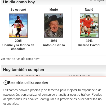
08 de agosto
Un día como hoy
Se estrenó
Murió
Nació
2005
1989
1943
Charlie y la fábrica de
Antonio Garisa
Ricardo Pavoni
chocolate
Ver más de "Un día como hoy"
Hoy también cumplen
Roger Federer (45)
Michael Urie (46)
Cecilia Roth (70)
Peyton List (40)
Este sitio utiliza cookies
Dustin Hoffman (89)
Emiliano Zapata (-)
Martin Brest (75)
Jimmy Jean-Louis (58)
Utilizamos cookies propias y de terceros para mejorar tu experiencia de
Adam Roarke (89)
Ken Baumann (37)
navegación, personalizar el contenido y analizar nuestro tráfico. Puedes
aceptar todas las cookies, configurar tus preferencias o rechazar las no
Nacimientos y estrenos en la fecha
esenciales.