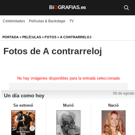
Bi
O
GRAFIAS.es
Celebridades
Películas & Backstage
TV
Biografías
Películas
PORTADA
>
PELÍCULAS
>
FOTOS
>
A CONTRARRELOJ
Fotos de A contrarreloj
TV
Música
Un día como hoy
No hay imágenes disponibles para la entrada seleccionada
Videos
06 de agosto
Un día como hoy
Galerías
Se estrenó
Murió
Nació
Noticias
Iniciar sesión
Crear cuenta