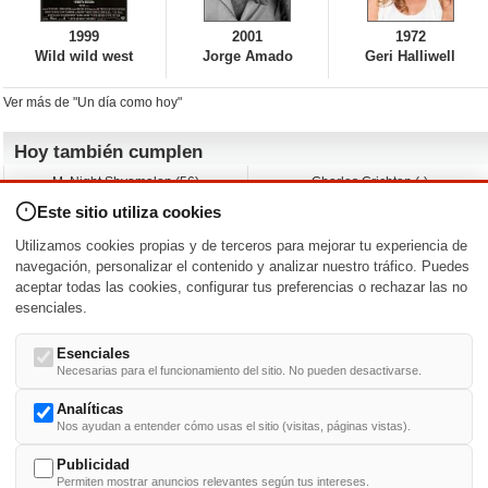
1999
2001
1972
Wild wild west
Jorge Amado
Geri Halliwell
Ver más de "Un día como hoy"
Hoy también cumplen
M. Night Shyamalan (56)
Charles Crichton (-)
Claudio Basso (49)
Jesse Ferguson (68)
Este sitio utiliza cookies
Andy Warhol (98)
Michelle Yeoh (64)
Melissa George (50)
Jeremy Ratchford (61)
Utilizamos cookies propias y de terceros para mejorar tu experiencia de
Vera Farmiga (53)
Jason O’Mara (54)
navegación, personalizar el contenido y analizar nuestro tráfico. Puedes
aceptar todas las cookies, configurar tus preferencias o rechazar las no
Nacimientos y estrenos en la fecha
esenciales.
DD/MM
/
Esenciales
Necesarias para el funcionamiento del sitio. No pueden desactivarse.
Analíticas
Nos ayudan a entender cómo usas el sitio (visitas, páginas vistas).
Buscar biografías >
A
-
B
-
C
-
D
-
E
-
F
-
G
-
H
-
I
-
J
-
K
-
L
-
M
-
N
-
O
-
P
-
Q
-
R
-
S
-
T
-
U
-
V
-
W
-
X
-
Y
-
Z
Publicidad
Permiten mostrar anuncios relevantes según tus intereses.